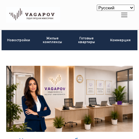
Готовые
Жилые
Новостройки
Коммерция
квартиры
комплексы