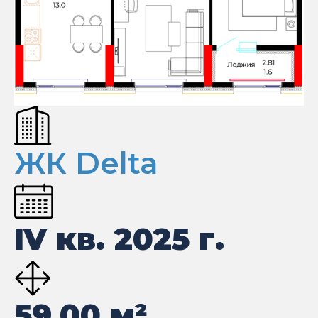
ЖК Delta
IV кв. 2025 г.
59.00
м²