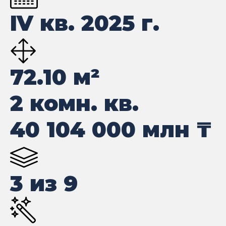
IV кв. 2025 г.
72.10
м²
2 комн. кв.
40 104 000
млн ₸
3 из 9