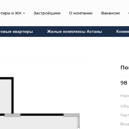
ртиры и ЖК
Застройщики
О компании
Вакансии
товые квартиры
Жилые комплексы Астаны
Комме
По
98
Нах
Общ
Год
Вход