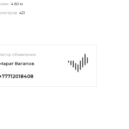
олки:
4.60 м
смотров:
421
Автор объявления
Марат Вагапов
+77712018408