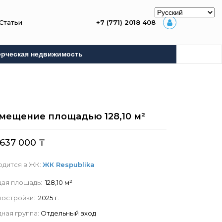
Статьи
+7 (771) 2018 408
рческая недвижимость
мещение площадью
128,10
м²
 637 000
₸
одится в ЖК:
ЖК Respublika
ая площадь:
128,10 м²
 постройки:
2025 г.
ная группа:
Отдельный вход