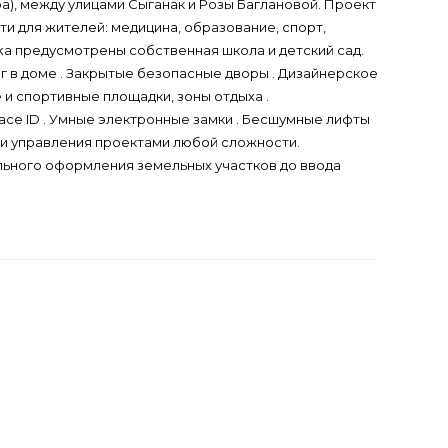
а), между улицами Сыганак и Розы Баглановой. Проект
и для жителей: медицина, образование, спорт,
ka предусмотрены собственная школа и детский сад.
г в доме . Закрытые безопасные дворы . Дизайнерское
 и спортивные площадки, зоны отдыха .
ce ID . Умные электронные замки . Бесшумные лифты
а и управления проектами любой сложности.
льного оформления земельных участков до ввода