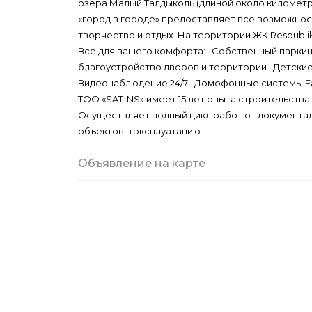
озера Малый Талдыколь (длиной около километр
«город в городе» предоставляет все возможност
творчество и отдых. На территории ЖК Respubli
Все для вашего комфорта: . Собственный паркин
благоустройство дворов и территории . Детские
Видеонаблюдение 24/7 . Домофонные системы Fa
ТОО «SAT-NS» имеет 15 лет опыта строительств
Осуществляет полный цикл работ от документа
объектов в эксплуатацию .
Объявление на карте