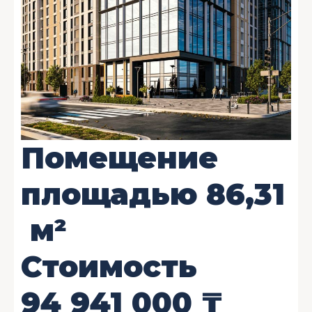
Помещение
площадью
86,31
м²
Стоимость
94 941 000
₸