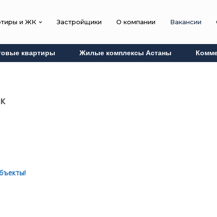
ртиры и ЖК
Застройщики
О компании
Вакансии
товые квартиры
Жилые комплексы Астаны
Комме
к
бъекты!