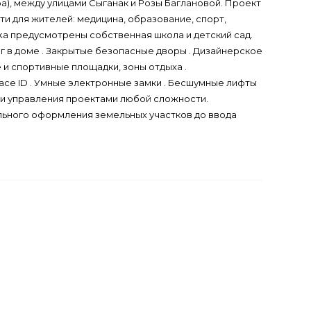
а), между улицами Сыганак и Розы Баглановой. Проект
и для жителей: медицина, образование, спорт,
ka предусмотрены собственная школа и детский сад.
г в доме . Закрытые безопасные дворы . Дизайнерское
 и спортивные площадки, зоны отдыха .
ce ID . Умные электронные замки . Бесшумные лифты
а и управления проектами любой сложности.
льного оформления земельных участков до ввода