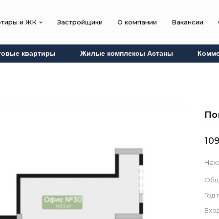
ртиры и ЖК
Застройщики
О компании
Вакансии
товые квартиры
Жилые комплексы Астаны
Комме
По
109
Нах
Общ
Год
Вход