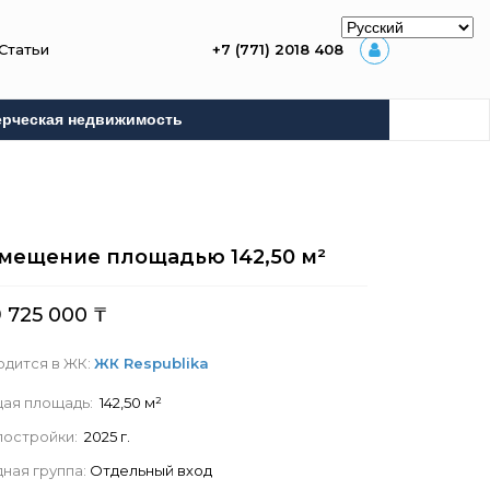
Статьи
+7 (771) 2018 408
рческая недвижимость
мещение площадью
142,50
м²
 725 000
₸
одится в ЖК:
ЖК Respublika
ая площадь:
142,50 м²
 постройки:
2025 г.
ная группа:
Отдельный вход