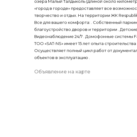
озера Малый Талдыколь (длиной около километр
«город в городе» предоставляет все возможност
творчество и отдых. На территории ЖК Respubli
Все для вашего комфорта: . Собственный паркин
благоустройство дворов и территории . Детские
Видеонаблюдение 24/7 . Домофонные системы Fa
ТОО «SAT-NS» имеет 15 лет опыта строительств
Осуществляет полный цикл работ от документа
объектов в эксплуатацию .
Объявление на карте