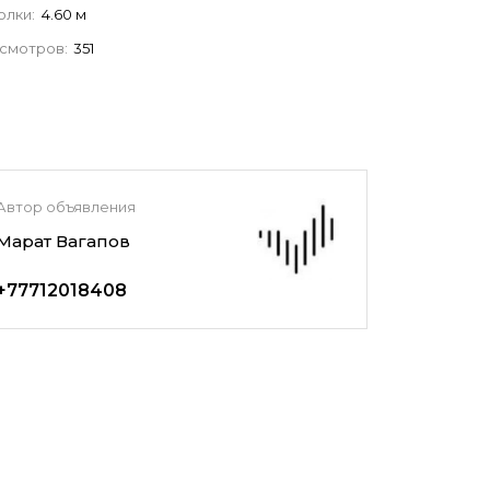
олки:
4.60 м
смотров:
351
Автор объявления
Марат Вагапов
+77712018408