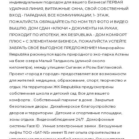
индивидуальным подходом для вашего Бизнеса! ПЕРВАЯ
УДАРНАЯ ЛИНИЯ, ВИТРАЖНЫЕ ОКНА, СВОЙ СОБСТВЕННЫЙ
ВХОД - ПАРАДНАЯ, ВСЕ КОММУНИКАЦИИ, 1- ЭТАЖ,
ПОЖАЛУЙСТА ОБРАЩАЙТЕСЬ ПО НОМ ТЕЛ ФОТО И ВИДЕО
ВЫШЛЮ, ДОМ СДАН =КЛЮЧИ + ДОКУМЕНТЫ НА РУКАХ,
ПРОХОДИТ ПО ИПОТЕКИ, ЖК RESPUBLIKA - ДОМ КОМФОРТ
ПЛЮС + С ЭЛЕМЕНТАМИ БИЗНЕСА, ПОЖАЛУЙСТА УСПЕЙТЕ
ЗАБРАТЬ СВОЁ ВЫГОДНОЕ ПРЕДЛОЖЕНИЕ!! Микрорайон
Respublika раскинулся вдоль природного эко-парка Астаны
на базе озера Малый Талдыколь (длиной около
километра), между улицами Сыганак и Розы Баглановой.
Проект «город в городе» предоставляет все возможности
для жителей: медицина, образование, спорт, творчество и
отдых. На территории ЖК Respublika предусмотрены
собственная школа и детский сад. Все для вашего
комфорта: . Собственный паркинг в доме . Закрытые
безопасные дворы . Дизайнерское благоустройство
дворов и территории . Детские и спортивные площадки,
зоны отдыха . Видеонаблюдение 24/7 . Домофонные
системы Face ID . Умные электронные замки . Бесшумные
лифты ТОО «SAT-NS» имеет 15 лет опыта строительства и
управления проектами любой сложности. Осуществляет