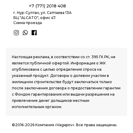
+7 (771) 2018 408
г. Нур-Султан, ул. Сатпаева 13А
БЦ "ALCATO", офис 47.
Схема проезда
1.8 group
Настоящая реклама, в соответствии со ст. 395 ГК РК, не
является публичной офертой. Информация о ЖК
опубликована с целью определения спроса на
указанный продукт. Договоры о долевом участии в
жилищном строительстве будут заключаться только
после заключения договора о предоставлении гарантии
с Фондом гарантирования или выдачи разрешения на
привлечение денег дольщиков местным
исполнительным органом.
©2016-2026 Компания «Vagapov». Все права защищены.