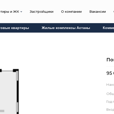
ртиры и ЖК
Застройщики
О компании
Вакансии
товые квартиры
Жилые комплексы Астаны
Комме
По
95
Нах
Общ
Год
Вход