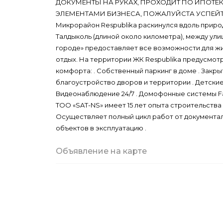
ДОКУМЕНТЫ НА РУКАХ, ПРОХОДИТ ПО ИПОТЕКИ
ЭЛЕМЕНТАМИ БИЗНЕСА, ПОЖАЛУЙСТА УСПЕЙТ
Микрорайон Respublika раскинулся вдоль приро
Талдыколь (длиной около километра), между ули
городе» предоставляет все возможности для жи
отдых. На территории ЖК Respublika предусмотр
комфорта: . Собственный паркинг в доме . Закр
благоустройство дворов и территории . Детские
Видеонаблюдение 24/7 . Домофонные системы Fa
ТОО «SAT-NS» имеет 15 лет опыта строительств
Осуществляет полный цикл работ от документа
объектов в эксплуатацию .
Объявление на карте