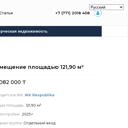
Статьи
+7 (771) 2018 408
рческая недвижимость
мещение площадью
121,90
м²
 082 000
₸
одится в ЖК:
ЖК Respublika
ая площадь:
121,90 м²
 постройки:
2025 г.
ная группа:
Отдельный вход