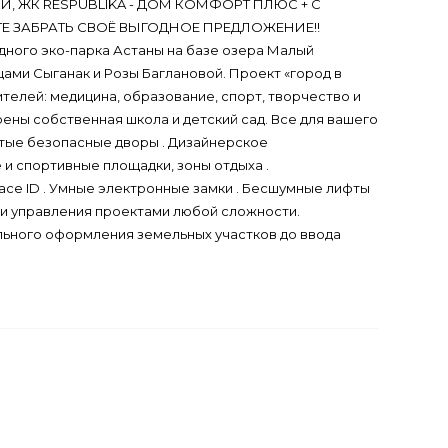
, ЖК RESPUBLIKA - ДОМ КОМФОРТ ПЛЮС + С
Е ЗАБРАТЬ СВОЁ ВЫГОДНОЕ ПРЕДЛОЖЕНИЕ!!
дного эко-парка Астаны на базе озера Малый
цами Сыганак и Розы Баглановой. Проект «город в
телей: медицина, образование, спорт, творчество и
ены собственная школа и детский сад. Все для вашего
ытые безопасные дворы . Дизайнерское
 и спортивные площадки, зоны отдыха .
ce ID . Умные электронные замки . Бесшумные лифты
а и управления проектами любой сложности.
льного оформления земельных участков до ввода