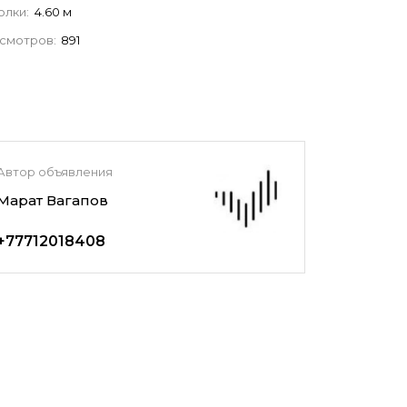
олки:
4.60 м
смотров:
891
Автор объявления
Марат Вагапов
+77712018408