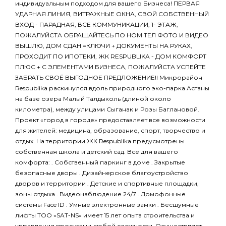
индивидуальным подходом для вашего Бизнеса! ПЕРВАЯ
УДАРНАЯ ЛИНИЯ, ВИТРАЖНЫЕ ОКНА, СВОЙ СОБСТВЕННЫЙ
ВХОД - ПАРАДНАЯ, ВСЕ КОММУНИКАЦИИ, 1- ЭТАЖ,
ПОЖАЛУЙСТА ОБРАЩАЙТЕСЬ ПО НОМ ТЕЛ ФОТО И ВИДЕО
ВЫШЛЮ, ДОМ СДАН =КЛЮЧИ + ДОКУМЕНТЫ НА РУКАХ,
ПРОХОДИТ ПО ИПОТЕКИ, ЖК RESPUBLIKA - ДОМ КОМФОРТ
ПЛЮС + С ЭЛЕМЕНТАМИ БИЗНЕСА, ПОЖАЛУЙСТА УСПЕЙТЕ
ЗАБРАТЬ СВОЁ ВЫГОДНОЕ ПРЕДЛОЖЕНИЕ!! Микрорайон
Respublika раскинулся вдоль природного эко-парка Астаны
на базе озера Малый Талдыколь (длиной около
километра), между улицами Сыганак и Розы Баглановой.
Проект «город в городе» предоставляет все возможности
для жителей: медицина, образование, спорт, творчество и
отдых. На территории ЖК Respublika предусмотрены
собственная школа и детский сад. Все для вашего
комфорта: . Собственный паркинг в доме . Закрытые
безопасные дворы . Дизайнерское благоустройство
дворов и территории . Детские и спортивные площадки,
зоны отдыха . Видеонаблюдение 24/7 . Домофонные
системы Face ID . Умные электронные замки . Бесшумные
лифты ТОО «SAT-NS» имеет 15 лет опыта строительства и
управления проектами любой сложности. Осуществляет