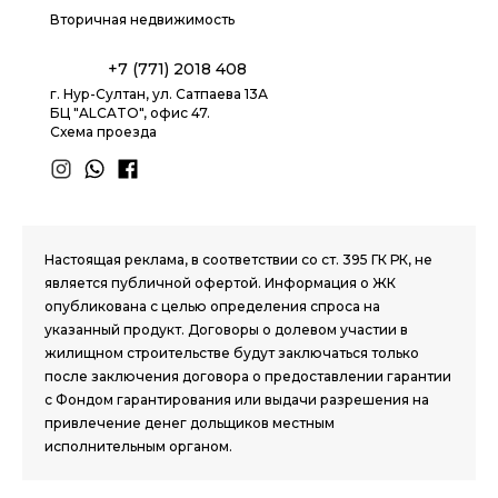
Вторичная недвижимость
+7 (771) 2018 408
г. Нур-Султан, ул. Сатпаева 13А
БЦ "ALCATO", офис 47.
Схема проезда
1.8 group
Настоящая реклама, в соответствии со ст. 395 ГК РК, не
является публичной офертой. Информация о ЖК
опубликована с целью определения спроса на
указанный продукт. Договоры о долевом участии в
жилищном строительстве будут заключаться только
после заключения договора о предоставлении гарантии
с Фондом гарантирования или выдачи разрешения на
привлечение денег дольщиков местным
исполнительным органом.