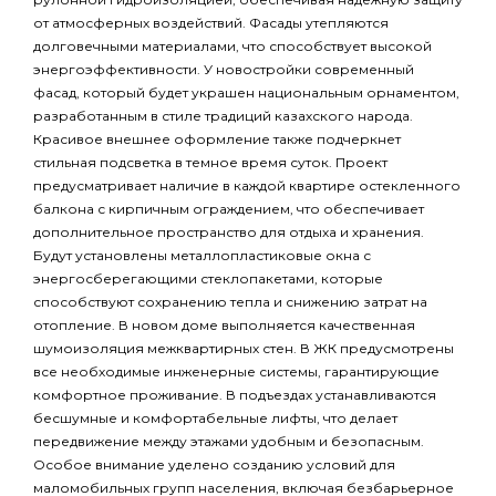
от атмосферных воздействий. Фасады утепляются
долговечными материалами, что способствует высокой
энергоэффективности. У новостройки современный
фасад, который будет украшен национальным орнаментом,
разработанным в стиле традиций казахского народа.
Красивое внешнее оформление также подчеркнет
стильная подсветка в темное время суток. Проект
предусматривает наличие в каждой квартире остекленного
балкона с кирпичным ограждением, что обеспечивает
дополнительное пространство для отдыха и хранения.
Будут установлены металлопластиковые окна с
энергосберегающими стеклопакетами, которые
способствуют сохранению тепла и снижению затрат на
отопление. В новом доме выполняется качественная
шумоизоляция межквартирных стен. В ЖК предусмотрены
все необходимые инженерные системы, гарантирующие
комфортное проживание. В подъездах устанавливаются
бесшумные и комфортабельные лифты, что делает
передвижение между этажами удобным и безопасным.
Особое внимание уделено созданию условий для
маломобильных групп населения, включая безбарьерное