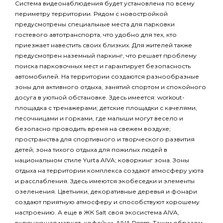
Система видеонаблюдения будет установлена по всему
периметру территории. Рядом с новостройкой
предусмотрены специальные места для парковки
гостевого автотранспорта, что удобно для тех, кто
приезжает навестить своих близких. Для жителей также
предусмотрен наземный паркинг, что решает проблему
поиска парковочных мест и гарантирует безопасность
автомобилей. На территории создаются разнообразные
зоны для активного отдыха, занятий спортом и спокойного
досуга в уютной обстановке. Здесь имеется: workout-
площадка с тренажерами; детские площадки с качелями,
песочницами и горками, где малыши могут весело и
безопасно проводить время на свежем воздухе;
пространства для спортивного и творческого развития
детей; зона тихого отдыха для пожилых людей в
национальном стиле Yurta AIVA; коворкинг зона. Зоны
отдыха на территории комплекса создают атмосферу уюта
и расслабления. Здесь имеются экобеседки и элементы
озеленения. Цветники, декоративные деревья и фонари
создают приятную атмосферу и способствуют хорошему
настроению. А еще в ЖК Salt своя экосистема AIVA,
включающая маркет, кофейни, AIVA Room. Таким образом,