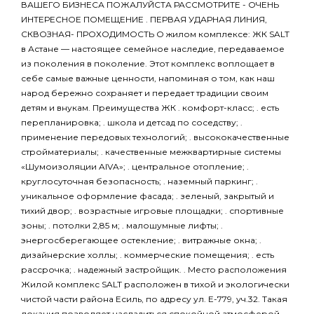
ВАШЕГО БИЗНЕСА ПОЖАЛУЙСТА РАССМОТРИТЕ - ОЧЕНЬ
ИНТЕРЕСНОЕ ПОМЕЩЕНИЕ . ПЕРВАЯ УДАРНАЯ ЛИНИЯ,
СКВОЗНАЯ- ПРОХОДИМОСТЬ О жилом комплексе: ЖК SALT
в Астане — настоящее семейное наследие, передаваемое
из поколения в поколение. Этот комплекс воплощает в
себе самые важные ценности, напоминая о том, как наш
народ бережно сохраняет и передает традиции своим
детям и внукам. Преимущества ЖК . комфорт-класс; . есть
перепланировка; . школа и детсад по соседству; .
применение передовых технологий; . высококачественные
стройматериалы; . качественные межквартирные системы
«Шумоизоляции AIVA»; . центральное отопление; .
круглосуточная безопасность; . наземный паркинг; .
уникальное оформление фасада; . зеленый, закрытый и
тихий двор; . возрастные игровые площадки; . спортивные
зоны; . потолки 2,85 м; . малошумные лифты; .
энергосберегающее остекление; . витражные окна; .
дизайнерские холлы; . коммерческие помещения; . есть
рассрочка; . надежный застройщик. . Место расположения
Жилой комплекс SALT расположен в тихой и экологически
чистой части района Есиль, по адресу ул. Е-779, уч.32. Такая
локация позволяет насладиться спокойной атмосферой