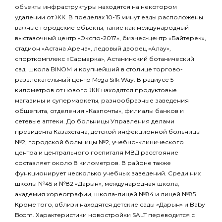
объекты инфраструктуры находятся на некотором
удалении от ЖК. В пределах 10-15 минут езды расположены
важные городские объекты, такие как международный
выставочный центр «Экспо-2017», бизнес-центр «Байтерек»,
стадион «Астана Арена», ледовый дворец «Алау»,
спорткомплекс «Сарыарка», Астанинский ботанический
сад, школа BINOM и крупнейший в столице торгово-
развлекательный центр Mega Silk Way. В радиусе 5
километров от нового ЖК находятся продуктовые
магазины и супермаркеты, разнообразные заведения
общепита, отделения «Казпочты», филиалы банков и
сетевые аптеки. До больницы Управления делами
президента Казахстана, детской инфекционной больницы
№2, городской больницы №2, учебно-клинического
центра и центрального госпиталя МВД расстояние
составляет около 8 километров. В районе также
функционирует несколько учебных заведений. Среди них
школы №45 и №82 «Дарын», международная школа,
академия хореографии, школа-лицей №84 и лицей №85.
Кроме того, вблизи находятся детские сады «Дарын» и Baby
Boom. Характеристики новостройки SALT переводится с