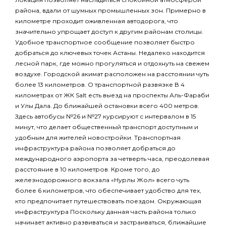
района, вдали от шумных промышленных зон. Примерно в
километре проходит оживленная автодорога, что
значительно упрощает доступ к другим районам столицы.
Удобное транспортное сообщение позволяет быстро
добраться до ключевых точек Астаны. Недалеко находится
лесной парк, где можно прогуляться и отдохнуть на свежем
воздухе. Городской акимат расположен на расстоянии чуть
более 13 километров. О транспортной развязке В 4
километрах от ЖК Salt есть выезд на проспекты Аль-Фараби
и Улы Дала. До ближайшей остановки всего 400 метров.
Здесь автобусы №26 и №27 курсируют с интервалом в 15
минут, что делает общественный транспорт доступным и
удобным для жителей новостройки. Транспортная
инфраструктура района позволяет добраться до
международного аэропорта за четверть часа, преодолевая
расстояние в 10 километров. Кроме того, до
железнодорожного вокзала «Нурлы Жол» всего чуть
более 6 километров, что обеспечивает удобство для тех,
кто предпочитает путешествовать поездом. Окружающая
инфраструктура Поскольку данная часть района только
начинает активно развиваться и застраиваться, ближайшие