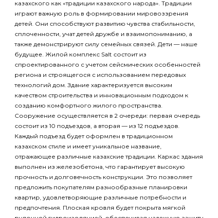
казахского как «традиции казахского народа». Традиции
играют важную роль в формировании мировоззрения
детей. Они способствуют развитию чувства стабильности,
сплоченности, учат детей дружбе и взаимопониманию, а
также демонстрируют силу семейных связей. Дети — наше
будущее. Жилой комплекс Salt состоит из
спроектированного с учетом сейсмических особенностей
региона и строящегося с использованием передовых
технологий дом. Здание характеризуется высоким
качеством строительства и инновационным подходом к
созданию комфортного жилого пространства.
Сооружение осуществляется в 2 очереди: первая очередь
состоит из 10 подъездов, а вторая — из 12 подъездов.
Каждый подъезд будет оформлен в традиционном
казахском стиле и имеет уникальное название,
отражающее различные казахские традиции. Каркас здания
выполнен из железобетона, что гарантирует высокую
прочность и долговечность конструкции. Это позволяет
предложить покупателям разнообразные планировки
квартир, удовлетворяющие различные потребности и
предпочтения. Плоская кровля будет покрыта мягкой
рулонной гидроизоляцией, обеспечивая надежную защиту