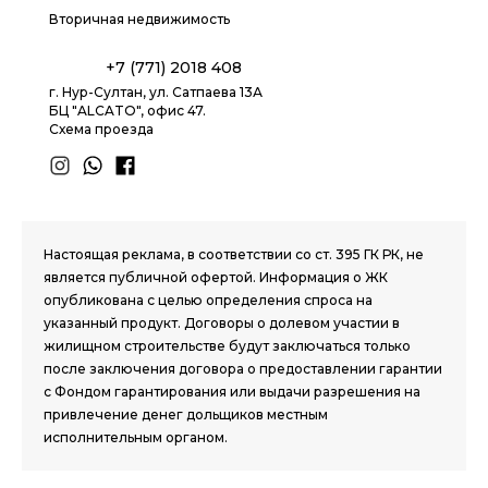
Вторичная недвижимость
+7 (771) 2018 408
г. Нур-Султан, ул. Сатпаева 13А
БЦ "ALCATO", офис 47.
Схема проезда
1.8 group
Настоящая реклама, в соответствии со ст. 395 ГК РК, не
является публичной офертой. Информация о ЖК
опубликована с целью определения спроса на
указанный продукт. Договоры о долевом участии в
жилищном строительстве будут заключаться только
после заключения договора о предоставлении гарантии
с Фондом гарантирования или выдачи разрешения на
привлечение денег дольщиков местным
исполнительным органом.