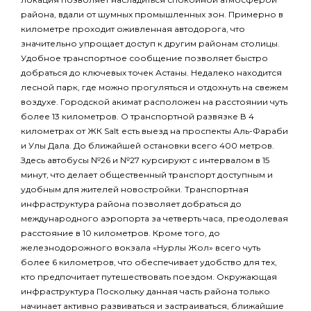
района, вдали от шумных промышленных зон. Примерно в
километре проходит оживленная автодорога, что
значительно упрощает доступ к другим районам столицы.
Удобное транспортное сообщение позволяет быстро
добраться до ключевых точек Астаны. Недалеко находится
лесной парк, где можно прогуляться и отдохнуть на свежем
воздухе. Городской акимат расположен на расстоянии чуть
более 13 километров. О транспортной развязке В 4
километрах от ЖК Salt есть выезд на проспекты Аль-Фараби
и Улы Дала. До ближайшей остановки всего 400 метров.
Здесь автобусы №26 и №27 курсируют с интервалом в 15
минут, что делает общественный транспорт доступным и
удобным для жителей новостройки. Транспортная
инфраструктура района позволяет добраться до
международного аэропорта за четверть часа, преодолевая
расстояние в 10 километров. Кроме того, до
железнодорожного вокзала «Нурлы Жол» всего чуть
более 6 километров, что обеспечивает удобство для тех,
кто предпочитает путешествовать поездом. Окружающая
инфраструктура Поскольку данная часть района только
начинает активно развиваться и застраиваться, ближайшие