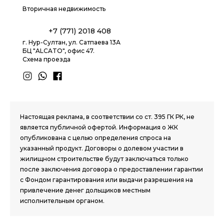
Вторичная недвижимость
+7 (771) 2018 408
г. Нур-Султан, ул. Сатпаева 13А
БЦ "ALCATO", офис 47.
Схема проезда
1.8 group
Настоящая реклама, в соответствии со ст. 395 ГК РК, не
является публичной офертой. Информация о ЖК
опубликована с целью определения спроса на
указанный продукт. Договоры о долевом участии в
жилищном строительстве будут заключаться только
после заключения договора о предоставлении гарантии
с Фондом гарантирования или выдачи разрешения на
привлечение денег дольщиков местным
исполнительным органом.