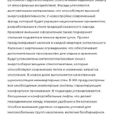
от атмосферных воздействий. Фасады утепляются
долговечными материалами, что способствует высокой
энергоэффективности. У новостройки современный
фасад, который будет украшен национальным орнаментом,
разработанным в стиле традиций казахского народа.
Красивое внешнее оформление также подчеркнет
стильная подсветка в темное время суток. Проект
предусматривает наличие в каждой квартире остекленного
балкона с кирпичным ограждением, что обеспечивает
дополнительное пространство для отдыха и хранения.
Будут установлены металлопластиковые окна с
энергосберегающими стеклопакетами, которые
способствуют сохранению тепла и снижению затрат на
отопление. В новом доме выполняется качественная
шумоизоляция межквартирных стен. В ЖК предусмотрены
все необходимые инженерные системы, гарантирующие
комфортное проживание. В подъездах устанавливаются
бесшумные и комфортабельные лифты, что делает
передвижение между этажами удобным и безопасным.
Особое внимание уделено созданию условий для
маломобильных групп населения, включая безбарьерное