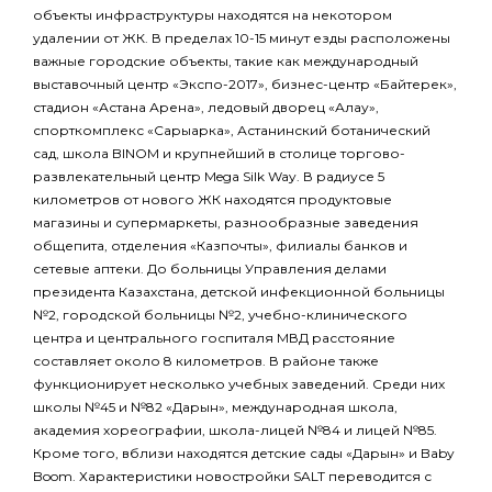
объекты инфраструктуры находятся на некотором
удалении от ЖК. В пределах 10-15 минут езды расположены
важные городские объекты, такие как международный
выставочный центр «Экспо-2017», бизнес-центр «Байтерек»,
стадион «Астана Арена», ледовый дворец «Алау»,
спорткомплекс «Сарыарка», Астанинский ботанический
сад, школа BINOM и крупнейший в столице торгово-
развлекательный центр Mega Silk Way. В радиусе 5
километров от нового ЖК находятся продуктовые
магазины и супермаркеты, разнообразные заведения
общепита, отделения «Казпочты», филиалы банков и
сетевые аптеки. До больницы Управления делами
президента Казахстана, детской инфекционной больницы
№2, городской больницы №2, учебно-клинического
центра и центрального госпиталя МВД расстояние
составляет около 8 километров. В районе также
функционирует несколько учебных заведений. Среди них
школы №45 и №82 «Дарын», международная школа,
академия хореографии, школа-лицей №84 и лицей №85.
Кроме того, вблизи находятся детские сады «Дарын» и Baby
Boom. Характеристики новостройки SALT переводится с