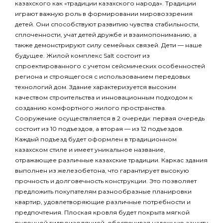
казахского как «традиции казахского народа». Традиции
играют важную роль в формировании мировоззрения
детей. Они способствуют развитию чувства стабильности,
сплоченности, учат детей дружбе и взаимопониманию, а
также демонстрируют силу семейных связей. Дети — наше
будущее. Жилой комплекс Salt состоит из
спроектированного с учетом сейсмических особенностей
региона и строящегося с использованием передовых
технологий дом. Здание характеризуется высоким
качеством строительства и инновационным подходом к
созданию комфортного жилого пространства.
Сооружение осуществляется в 2 очереди: первая очередь
состоит из 10 подъездов, а вторая — из 12 подъездов.
Каждый подъезд будет оформлен в традиционном
казахском стиле и имеет уникальное название,
отражающее различные казахские традиции. Каркас здания
выполнен из железобетона, что гарантирует высокую
прочность и долговечность конструкции. Это позволяет
предложить покупателям разнообразные планировки
квартир, удовлетворяющие различные потребности и
предпочтения. Плоская кровля будет покрыта мягкой
рулонной гидроизоляцией, обеспечивая надежную защиту