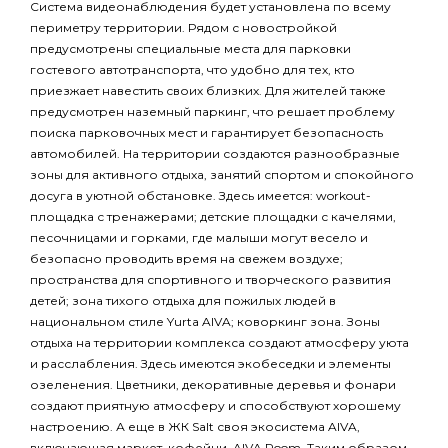
Система видеонаблюдения будет установлена по всему
периметру территории. Рядом с новостройкой
предусмотрены специальные места для парковки
гостевого автотранспорта, что удобно для тех, кто
приезжает навестить своих близких. Для жителей также
предусмотрен наземный паркинг, что решает проблему
поиска парковочных мест и гарантирует безопасность
автомобилей. На территории создаются разнообразные
зоны для активного отдыха, занятий спортом и спокойного
досуга в уютной обстановке. Здесь имеется: workout-
площадка с тренажерами; детские площадки с качелями,
песочницами и горками, где малыши могут весело и
безопасно проводить время на свежем воздухе;
пространства для спортивного и творческого развития
детей; зона тихого отдыха для пожилых людей в
национальном стиле Yurta AIVA; коворкинг зона. Зоны
отдыха на территории комплекса создают атмосферу уюта
и расслабления. Здесь имеются экобеседки и элементы
озеленения. Цветники, декоративные деревья и фонари
создают приятную атмосферу и способствуют хорошему
настроению. А еще в ЖК Salt своя экосистема AIVA,
включающая маркет, кофейни, AIVA Room. Таким образом,