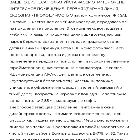
ВАШЕГО БИЗНЕСА ПОЖАЛУЙСТА РАССМОТРИТЕ - ОЧЕНЬ
ИНТЕРЕСНОЕ ПОМЕЩЕНИЕ . ПЕРВАЯ УДАРНАЯ ЛИНИЯ,
СКВОЗНАЯ- ПРОХОДИМОСТЬ О жилом комплексе: ЖК SALT
в Астане — настоящее семейное наследие, передаваемое
из поколения в поколение. Этот комплекс воплощает в
себе самые важные ценности, напоминая о том, как наш
народ бережно сохраняет и передает традиции своим
детям и внукам. Преимущества ЖК . комфорт-класс; . есть
перепланировка; . школа и детсад по соседству; .
применение передовых технологий; . высококачественные
стройматериалы; . качественные межквартирные системы
«Шумоизоляции AIVA»; . центральное отопление; .
круглосуточная безопасность; . наземный паркинг; .
уникальное оформление фасада; . зеленый, закрытый и
тихий двор; . возрастные игровые площадки; . спортивные
зоны; . потолки 2,85 м; . малошумные лифты; .
энергосберегающее остекление; . витражные окна; .
дизайнерские холлы; . коммерческие помещения; . есть
рассрочка; . надежный застройщик. . Место расположения
Жилой комплекс SALT расположен в тихой и экологически
чистой части района Есиль, по адресу ул. Е-779, уч.32. Такая
локация позволяет насладиться спокойной атмосферой