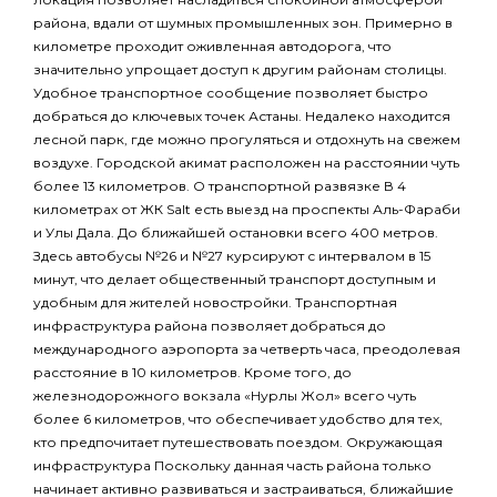
района, вдали от шумных промышленных зон. Примерно в
километре проходит оживленная автодорога, что
значительно упрощает доступ к другим районам столицы.
Удобное транспортное сообщение позволяет быстро
добраться до ключевых точек Астаны. Недалеко находится
лесной парк, где можно прогуляться и отдохнуть на свежем
воздухе. Городской акимат расположен на расстоянии чуть
более 13 километров. О транспортной развязке В 4
километрах от ЖК Salt есть выезд на проспекты Аль-Фараби
и Улы Дала. До ближайшей остановки всего 400 метров.
Здесь автобусы №26 и №27 курсируют с интервалом в 15
минут, что делает общественный транспорт доступным и
удобным для жителей новостройки. Транспортная
инфраструктура района позволяет добраться до
международного аэропорта за четверть часа, преодолевая
расстояние в 10 километров. Кроме того, до
железнодорожного вокзала «Нурлы Жол» всего чуть
более 6 километров, что обеспечивает удобство для тех,
кто предпочитает путешествовать поездом. Окружающая
инфраструктура Поскольку данная часть района только
начинает активно развиваться и застраиваться, ближайшие