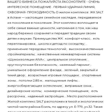
ВАШЕГО БИЗНЕСА ПОЖАЛУЙСТА РАССМОТРИТЕ - ОЧЕНЬ
ИНТЕРЕСНОЕ ПОМЕЩЕНИЕ . ПЕРВАЯ УДАРНАЯ ЛИНИЯ,
СКВОЗНАЯ- ПРОХОДИМОСТЬ О жилом комплексе: ЖК SALT
в Астане — настоящее семейное наследие, передаваемое
из поколения в поколение. Этот комплекс воплощает в
себе самые важные ценности, напоминая о том, как наш
народ бережно сохраняет и передает традиции своим
детям и внукам. Преимущества ЖК . комфорт-класс; . есть
перепланировка; . школа и детсад по соседству; .
применение передовых технологий; . высококачественные
стройматериалы; . качественные межквартирные системы
«Шумоизоляции AIVA»; . центральное отопление; .
круглосуточная безопасность; . наземный паркинг; .
уникальное оформление фасада; . зеленый, закрытый и
тихий двор; . возрастные игровые площадки; . спортивные
зоны; . потолки 2,85 м; . малошумные лифты; .
энергосберегающее остекление; . витражные окна; .
дизайнерские холлы; . коммерческие помещения; . есть
рассрочка; . надежный застройщик. . Место расположения
Жилой комплекс SALT расположен в тихой и экологически
чистой части района Есиль, по адресу ул. Е-779, уч.32. Такая
локация позволяет насладиться спокойной атмосферой