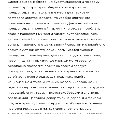
Система видеонаблюдения будет установлена по всему
периметру территории. Рядом с новостройкой
предусмотрены специальные места для парковки
гостевого автотранспорта, что удобно для тех, кто
приезжает навестить своих близких. Для жителей также
предусмотрен наземный паркинг, что решает проблему
поиска парковочных мест и гарантирует безопасность
автомобилей. На территории создаются разнообразные
зоны для активного отдыха, занятий спортом и спокойного
досуга в уютной обстановке. Здесь имеется: workout-
площадка с тренажерами; детские площадки с качелями,
песочницами и горками, где малыши могут весело и
безопасно проводить время на свежем воздухе;
пространства для спортивного и творческого развития
детей; зона тихого отдыха для пожилых людей в
национальном стиле Yurta AIVA; коворкинг зона. Зоны
отдыха на территории комплекса создают атмосферу уюта
и расслабления. Здесь имеются экобеседки и элементы
озеленения. Цветники, декоративные деревья и фонари
создают приятную атмосферу и способствуют хорошему
настроению. А еще в ЖК Salt своя экосистема AIVA,
включающая маркет, кофейни, AIVA Room. Таким образом,