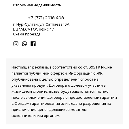
Вторичная недвижимость
+7 (771) 2018 408
г. Нур-Султан, ул. Сатпаева 13А
БЦ "ALCATO", офис 47.
Схема проезда
1.8 group
Настоящая реклама, в соответствии со ст. 395 ГК РК, не
является публичной офертой. Информация о ЖК
опубликована с целью определения спроса на
указанный продукт. Договоры о долевом участии в
жилищном строительстве будут заключаться только
после заключения договора о предоставлении гарантии
с Фондом гарантирования или выдачи разрешения на
привлечение денег дольщиков местным
исполнительным органом.