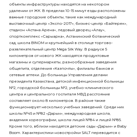
объекты инфраструктуры находятся на некотором
удалении от ЖК. В пределах 10-15 минут езды расположены
важные городские объекты, такие как международный
выставочный центр «Экспо-2017», бизнес-центр «Байтерек»,
стадион «Астана Арена», ледовый дворец «Алау»,
спорткомплекс «Сарыарка», Астанинский ботанический
сад, школа BINOM и крупнейший в столице торгово-
развлекательный центр Mega Silk Way. В радиусе 5
километров от нового ЖК находятся продуктовые
магазины и супермаркеты, разнообразные заведения
общепита, отделения «Казпочты», филиалы банков и
сетевые аптеки. До больницы Управления делами
президента Казахстана, детской инфекционной больницы
№2, городской больницы №2, учебно-клинического
центра и центрального госпиталя МВД расстояние
составляет около 8 километров. В районе также
функционирует несколько учебных заведений. Среди них
школы №45 и №82 «Дарын», международная школа,
академия хореографии, школа-лицей №84 и лицей №85.
Кроме того, вблизи находятся детские сады «Дарын» и Baby
Boom. Характеристики новостройки SALT переводится с