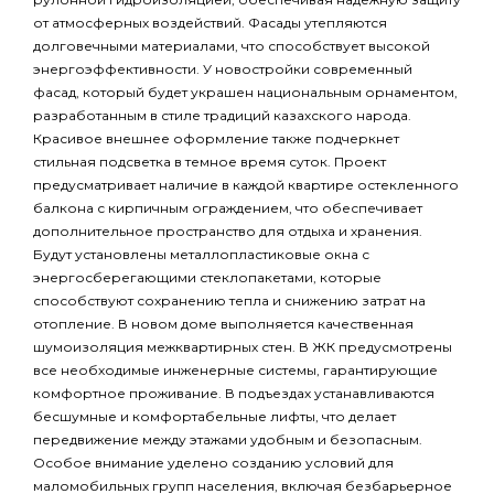
от атмосферных воздействий. Фасады утепляются
долговечными материалами, что способствует высокой
энергоэффективности. У новостройки современный
фасад, который будет украшен национальным орнаментом,
разработанным в стиле традиций казахского народа.
Красивое внешнее оформление также подчеркнет
стильная подсветка в темное время суток. Проект
предусматривает наличие в каждой квартире остекленного
балкона с кирпичным ограждением, что обеспечивает
дополнительное пространство для отдыха и хранения.
Будут установлены металлопластиковые окна с
энергосберегающими стеклопакетами, которые
способствуют сохранению тепла и снижению затрат на
отопление. В новом доме выполняется качественная
шумоизоляция межквартирных стен. В ЖК предусмотрены
все необходимые инженерные системы, гарантирующие
комфортное проживание. В подъездах устанавливаются
бесшумные и комфортабельные лифты, что делает
передвижение между этажами удобным и безопасным.
Особое внимание уделено созданию условий для
маломобильных групп населения, включая безбарьерное