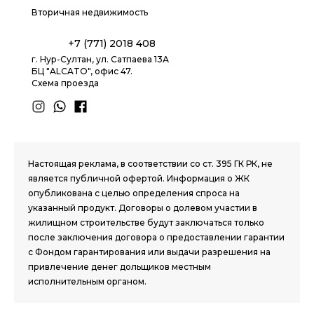
Вторичная недвижимость
+7 (771) 2018 408
г. Нур-Султан, ул. Сатпаева 13А
БЦ "ALCATO", офис 47.
Схема проезда
1.8 group
Настоящая реклама, в соответствии со ст. 395 ГК РК, не
является публичной офертой. Информация о ЖК
опубликована с целью определения спроса на
указанный продукт. Договоры о долевом участии в
жилищном строительстве будут заключаться только
после заключения договора о предоставлении гарантии
с Фондом гарантирования или выдачи разрешения на
привлечение денег дольщиков местным
исполнительным органом.