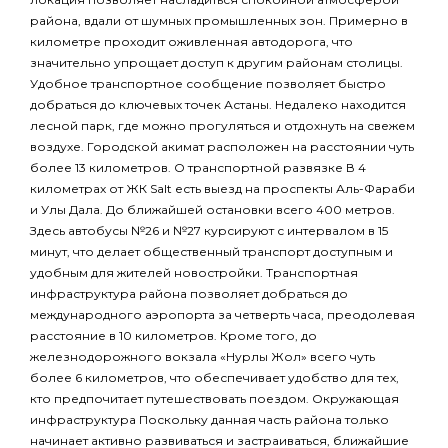
района, вдали от шумных промышленных зон. Примерно в
километре проходит оживленная автодорога, что
значительно упрощает доступ к другим районам столицы.
Удобное транспортное сообщение позволяет быстро
добраться до ключевых точек Астаны. Недалеко находится
лесной парк, где можно прогуляться и отдохнуть на свежем
воздухе. Городской акимат расположен на расстоянии чуть
более 13 километров. О транспортной развязке В 4
километрах от ЖК Salt есть выезд на проспекты Аль-Фараби
и Улы Дала. До ближайшей остановки всего 400 метров.
Здесь автобусы №26 и №27 курсируют с интервалом в 15
минут, что делает общественный транспорт доступным и
удобным для жителей новостройки. Транспортная
инфраструктура района позволяет добраться до
международного аэропорта за четверть часа, преодолевая
расстояние в 10 километров. Кроме того, до
железнодорожного вокзала «Нурлы Жол» всего чуть
более 6 километров, что обеспечивает удобство для тех,
кто предпочитает путешествовать поездом. Окружающая
инфраструктура Поскольку данная часть района только
начинает активно развиваться и застраиваться, ближайшие