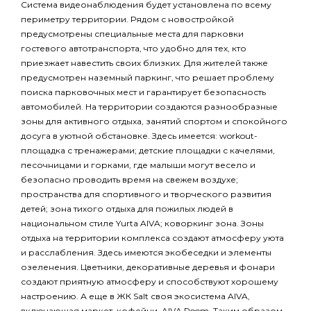
Система видеонаблюдения будет установлена по всему
периметру территории. Рядом с новостройкой
предусмотрены специальные места для парковки
гостевого автотранспорта, что удобно для тех, кто
приезжает навестить своих близких. Для жителей также
предусмотрен наземный паркинг, что решает проблему
поиска парковочных мест и гарантирует безопасность
автомобилей. На территории создаются разнообразные
зоны для активного отдыха, занятий спортом и спокойного
досуга в уютной обстановке. Здесь имеется: workout-
площадка с тренажерами; детские площадки с качелями,
песочницами и горками, где малыши могут весело и
безопасно проводить время на свежем воздухе;
пространства для спортивного и творческого развития
детей; зона тихого отдыха для пожилых людей в
национальном стиле Yurta AIVA; коворкинг зона. Зоны
отдыха на территории комплекса создают атмосферу уюта
и расслабления. Здесь имеются экобеседки и элементы
озеленения. Цветники, декоративные деревья и фонари
создают приятную атмосферу и способствуют хорошему
настроению. А еще в ЖК Salt своя экосистема AIVA,
включающая маркет, кофейни, AIVA Room. Таким образом,