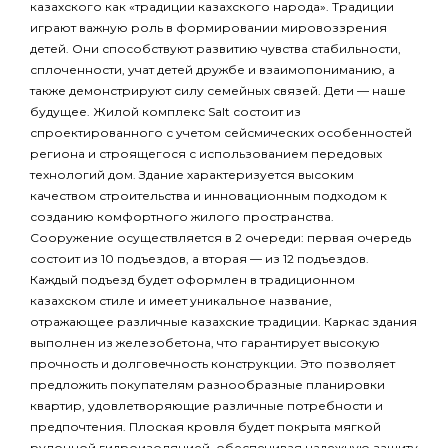
казахского как «традиции казахского народа». Традиции
играют важную роль в формировании мировоззрения
детей. Они способствуют развитию чувства стабильности,
сплоченности, учат детей дружбе и взаимопониманию, а
также демонстрируют силу семейных связей. Дети — наше
будущее. Жилой комплекс Salt состоит из
спроектированного с учетом сейсмических особенностей
региона и строящегося с использованием передовых
технологий дом. Здание характеризуется высоким
качеством строительства и инновационным подходом к
созданию комфортного жилого пространства.
Сооружение осуществляется в 2 очереди: первая очередь
состоит из 10 подъездов, а вторая — из 12 подъездов.
Каждый подъезд будет оформлен в традиционном
казахском стиле и имеет уникальное название,
отражающее различные казахские традиции. Каркас здания
выполнен из железобетона, что гарантирует высокую
прочность и долговечность конструкции. Это позволяет
предложить покупателям разнообразные планировки
квартир, удовлетворяющие различные потребности и
предпочтения. Плоская кровля будет покрыта мягкой
рулонной гидроизоляцией, обеспечивая надежную защиту