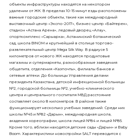
объекты инфраструктуры находятся на некотором
удалении от ЖК. В пределах 10-15 минут езды расположены
важные городские объекты, такие как международный
выставочный центр «Экспо-2017», бизнес-центр «Байтерек»,
стадион «Астана Арена», ледовый дворец «Алау»,
спорткомплекс «Сарыарка», Астанинский ботанический
сад, школа BINOM и крупнейший в столице торгово-
развлекательный центр Mega Silk Way. В радиусе 5
километров от нового ЖК находятся продуктовые
магазины и супермаркеты, разнообразные заведения
общепита, отделения «Казпочты», филиалы банков и
сетевые аптеки. До больницы Управления делами
президента Казахстана, детской инфекционной больницы
№2, городской больницы №2, учебно-клинического
центра и центрального госпиталя МВД расстояние
составляет около 8 километров. В районе также
функционирует несколько учебных заведений. Среди них
школы №45 и №82 «Дарын», международная школа,
академия хореографии, школа-лицей №84 и лицей №85.
Кроме того, вблизи находятся детские сады «Дарын» и Baby
Boom. Характеристики новостройки SALT переводится с