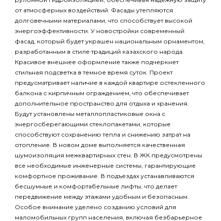
от атмосферных воздействий. Фасады утепляются
долговечными материалами, что способствует высокой
энергоэффективности. У новостройки современный
фасад, который будет украшен национальным орнаментом,
разработанным в стиле традиций казахского народа.
Красивое внешнее оформление также подчеркнет
стильная подсветка в темное время суток. Проект
предусматривает наличие в каждой квартире остекленного
балкона с кирпичным ограждением, что обеспечивает
дополнительное пространство для отдыха и хранения.
Будут установлены металлопластиковые окна с
энергосберегающими стеклопакетами, которые
способствуют сохранению тепла и снижению затрат на
отопление. В новом доме выполняется качественная
шумоизоляция межквартирных стен. В ЖК предусмотрены
все необходимые инженерные системы, гарантирующие
комфортное проживание. В подъездах устанавливаются
бесшумные и комфортабельные лифты, что делает
передвижение между этажами удобным и безопасным.
Особое внимание уделено созданию условий для
маломобильных групп населения, включая безбарьерное