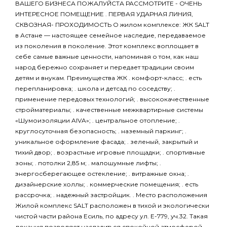
ВАШЕГО БИЗНЕСА ПОЖАЛУЙСТА РАССМОТРИТЕ - ОЧЕНЬ
ИНТЕРЕСНОЕ ПОМЕЩЕНИЕ . ПЕРВАЯ УДАРНАЯ ЛИНИЯ,
СКВОЗНАЯ- ПРОХОДИМОСТЬ О жилом комплексе: ЖК SALT
в Астане — настоящее семейное наследие, передаваемое
из поколения в поколение. Этот комплекс воплощает в
себе самые важные ценности, напоминая о том, как наш
народ бережно сохраняет и передает традиции своим
детям и внукам. Преимущества ЖК . комфорт-класс; . есть
перепланировка; . школа и детсад по соседству; .
применение передовых технологий; . высококачественные
стройматериалы; . качественные межквартирные системы
«Шумоизоляции AIVA»; . центральное отопление; .
круглосуточная безопасность; . наземный паркинг; .
уникальное оформление фасада; . зеленый, закрытый и
тихий двор; . возрастные игровые площадки; . спортивные
зоны; . потолки 2,85 м; . малошумные лифты; .
энергосберегающее остекление; . витражные окна; .
дизайнерские холлы; . коммерческие помещения; . есть
рассрочка; . надежный застройщик. . Место расположения
Жилой комплекс SALT расположен в тихой и экологически
чистой части района Есиль, по адресу ул. Е-779, уч.32. Такая
локация позволяет насладиться спокойной атмосферой