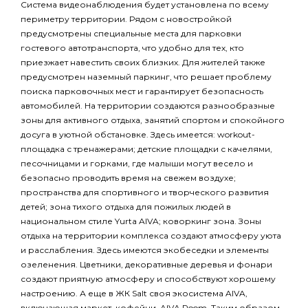
Система видеонаблюдения будет установлена по всему
периметру территории. Рядом с новостройкой
предусмотрены специальные места для парковки
гостевого автотранспорта, что удобно для тех, кто
приезжает навестить своих близких. Для жителей также
предусмотрен наземный паркинг, что решает проблему
поиска парковочных мест и гарантирует безопасность
автомобилей. На территории создаются разнообразные
зоны для активного отдыха, занятий спортом и спокойного
досуга в уютной обстановке. Здесь имеется: workout-
площадка с тренажерами; детские площадки с качелями,
песочницами и горками, где малыши могут весело и
безопасно проводить время на свежем воздухе;
пространства для спортивного и творческого развития
детей; зона тихого отдыха для пожилых людей в
национальном стиле Yurta AIVA; коворкинг зона. Зоны
отдыха на территории комплекса создают атмосферу уюта
и расслабления. Здесь имеются экобеседки и элементы
озеленения. Цветники, декоративные деревья и фонари
создают приятную атмосферу и способствуют хорошему
настроению. А еще в ЖК Salt своя экосистема AIVA,
включающая маркет, кофейни, AIVA Room. Таким образом,