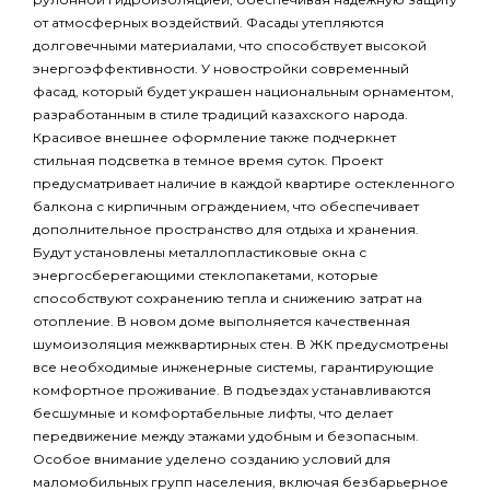
от атмосферных воздействий. Фасады утепляются
долговечными материалами, что способствует высокой
энергоэффективности. У новостройки современный
фасад, который будет украшен национальным орнаментом,
разработанным в стиле традиций казахского народа.
Красивое внешнее оформление также подчеркнет
стильная подсветка в темное время суток. Проект
предусматривает наличие в каждой квартире остекленного
балкона с кирпичным ограждением, что обеспечивает
дополнительное пространство для отдыха и хранения.
Будут установлены металлопластиковые окна с
энергосберегающими стеклопакетами, которые
способствуют сохранению тепла и снижению затрат на
отопление. В новом доме выполняется качественная
шумоизоляция межквартирных стен. В ЖК предусмотрены
все необходимые инженерные системы, гарантирующие
комфортное проживание. В подъездах устанавливаются
бесшумные и комфортабельные лифты, что делает
передвижение между этажами удобным и безопасным.
Особое внимание уделено созданию условий для
маломобильных групп населения, включая безбарьерное