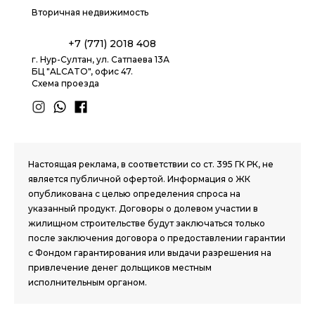
Вторичная недвижимость
+7 (771) 2018 408
г. Нур-Султан, ул. Сатпаева 13А
БЦ "ALCATO", офис 47.
Схема проезда
1.8 group
Настоящая реклама, в соответствии со ст. 395 ГК РК, не
является публичной офертой. Информация о ЖК
опубликована с целью определения спроса на
указанный продукт. Договоры о долевом участии в
жилищном строительстве будут заключаться только
после заключения договора о предоставлении гарантии
с Фондом гарантирования или выдачи разрешения на
привлечение денег дольщиков местным
исполнительным органом.