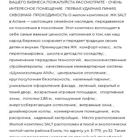
ВАШЕГО БИЗНЕСА ПОЖАЛУЙСТА РАССМОТРИТЕ - ОЧЕНЬ
ИНТЕРЕСНОЕ ПОМЕЩЕНИЕ . ПЕРВАЯ УДАРНАЯ ЛИНИЯ,
СКВОЗНАЯ- ПРОХОДИМОСТЬ О жилом комплексе: ЖК SALT
в Астане — настоящее семейное наследие, передаваемое
из поколения в поколение. Этот комплекс воплощает в
себе самые важные ценности, напоминая о том, как наш
народ бережно сохраняет и передает традиции своим
детям и внукам. Преимущества ЖК . комфорт-класс; . есть
перепланировка; . школа и детсад по соседству; .
применение передовых технологий; . высококачественные
стройматериалы; . качественные межквартирные системы
«Шумоизоляции AIVA»; . центральное отопление; .
круглосуточная безопасность; . наземный паркинг; .
уникальное оформление фасада; . зеленый, закрытый и
тихий двор; . возрастные игровые площадки; . спортивные
зоны; . потолки 2,85 м; . малошумные лифты; .
энергосберегающее остекление; . витражные окна; .
дизайнерские холлы; . коммерческие помещения; . есть
рассрочка; . надежный застройщик. . Место расположения
Жилой комплекс SALT расположен в тихой и экологически
чистой части района Есиль, по адресу ул. Е-779, уч.32. Такая
локация позволяет насладиться спокойной атмосферой