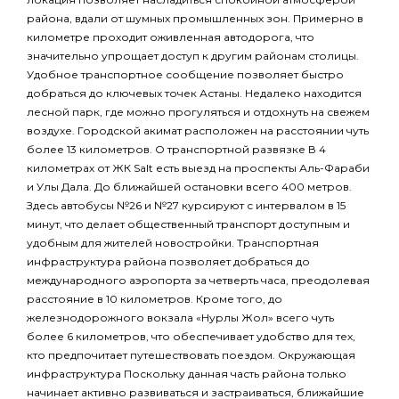
района, вдали от шумных промышленных зон. Примерно в
километре проходит оживленная автодорога, что
значительно упрощает доступ к другим районам столицы.
Удобное транспортное сообщение позволяет быстро
добраться до ключевых точек Астаны. Недалеко находится
лесной парк, где можно прогуляться и отдохнуть на свежем
воздухе. Городской акимат расположен на расстоянии чуть
более 13 километров. О транспортной развязке В 4
километрах от ЖК Salt есть выезд на проспекты Аль-Фараби
и Улы Дала. До ближайшей остановки всего 400 метров.
Здесь автобусы №26 и №27 курсируют с интервалом в 15
минут, что делает общественный транспорт доступным и
удобным для жителей новостройки. Транспортная
инфраструктура района позволяет добраться до
международного аэропорта за четверть часа, преодолевая
расстояние в 10 километров. Кроме того, до
железнодорожного вокзала «Нурлы Жол» всего чуть
более 6 километров, что обеспечивает удобство для тех,
кто предпочитает путешествовать поездом. Окружающая
инфраструктура Поскольку данная часть района только
начинает активно развиваться и застраиваться, ближайшие