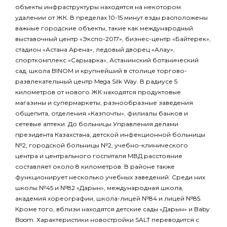
объекты инфраструктуры находятся на некотором
удалении от ЖК. В пределах 10-15 минут езды расположены
важные городские объекты, такие как международный
выставочный центр «Экспо-2017», бизнес-центр «Байтерек»,
стадион «Астана Арена», ледовый дворец «Алау»,
спорткомплекс «Сарыарка», Астанинский ботанический
сад, школа BINOM и крупнейший в столице торгово-
развлекательный центр Mega Silk Way. В радиусе 5
километров от нового ЖК находятся продуктовые
магазины и супермаркеты, разнообразные заведения
общепита, отделения «Казпочты», филиалы банков и
сетевые аптеки. До больницы Управления делами
президента Казахстана, детской инфекционной больницы
№2, городской больницы №2, учебно-клинического
центра и центрального госпиталя МВД расстояние
составляет около 8 километров. В районе также
функционирует несколько учебных заведений. Среди них
школы №45 и №82 «Дарын», международная школа,
академия хореографии, школа-лицей №84 и лицей №85.
Кроме того, вблизи находятся детские сады «Дарын» и Baby
Boom. Характеристики новостройки SALT переводится с