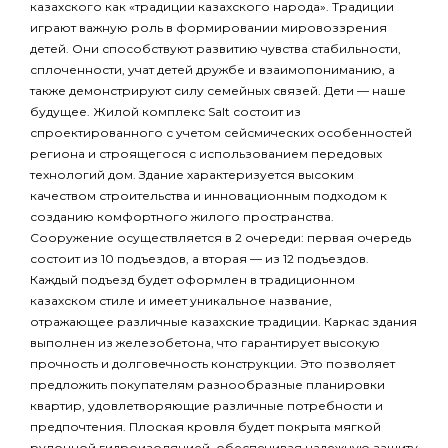
казахского как «традиции казахского народа». Традиции
играют важную роль в формировании мировоззрения
детей. Они способствуют развитию чувства стабильности,
сплоченности, учат детей дружбе и взаимопониманию, а
также демонстрируют силу семейных связей. Дети — наше
будущее. Жилой комплекс Salt состоит из
спроектированного с учетом сейсмических особенностей
региона и строящегося с использованием передовых
технологий дом. Здание характеризуется высоким
качеством строительства и инновационным подходом к
созданию комфортного жилого пространства.
Сооружение осуществляется в 2 очереди: первая очередь
состоит из 10 подъездов, а вторая — из 12 подъездов.
Каждый подъезд будет оформлен в традиционном
казахском стиле и имеет уникальное название,
отражающее различные казахские традиции. Каркас здания
выполнен из железобетона, что гарантирует высокую
прочность и долговечность конструкции. Это позволяет
предложить покупателям разнообразные планировки
квартир, удовлетворяющие различные потребности и
предпочтения. Плоская кровля будет покрыта мягкой
рулонной гидроизоляцией, обеспечивая надежную защиту