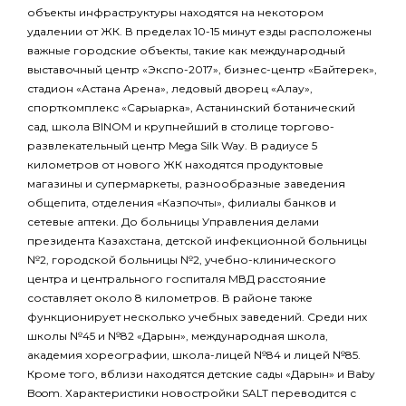
объекты инфраструктуры находятся на некотором
удалении от ЖК. В пределах 10-15 минут езды расположены
важные городские объекты, такие как международный
выставочный центр «Экспо-2017», бизнес-центр «Байтерек»,
стадион «Астана Арена», ледовый дворец «Алау»,
спорткомплекс «Сарыарка», Астанинский ботанический
сад, школа BINOM и крупнейший в столице торгово-
развлекательный центр Mega Silk Way. В радиусе 5
километров от нового ЖК находятся продуктовые
магазины и супермаркеты, разнообразные заведения
общепита, отделения «Казпочты», филиалы банков и
сетевые аптеки. До больницы Управления делами
президента Казахстана, детской инфекционной больницы
№2, городской больницы №2, учебно-клинического
центра и центрального госпиталя МВД расстояние
составляет около 8 километров. В районе также
функционирует несколько учебных заведений. Среди них
школы №45 и №82 «Дарын», международная школа,
академия хореографии, школа-лицей №84 и лицей №85.
Кроме того, вблизи находятся детские сады «Дарын» и Baby
Boom. Характеристики новостройки SALT переводится с