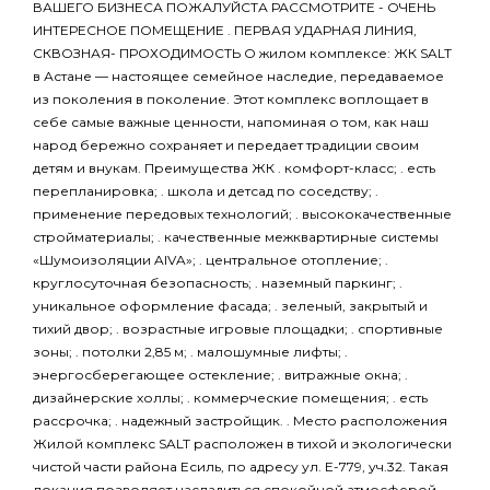
ВАШЕГО БИЗНЕСА ПОЖАЛУЙСТА РАССМОТРИТЕ - ОЧЕНЬ
ИНТЕРЕСНОЕ ПОМЕЩЕНИЕ . ПЕРВАЯ УДАРНАЯ ЛИНИЯ,
СКВОЗНАЯ- ПРОХОДИМОСТЬ О жилом комплексе: ЖК SALT
в Астане — настоящее семейное наследие, передаваемое
из поколения в поколение. Этот комплекс воплощает в
себе самые важные ценности, напоминая о том, как наш
народ бережно сохраняет и передает традиции своим
детям и внукам. Преимущества ЖК . комфорт-класс; . есть
перепланировка; . школа и детсад по соседству; .
применение передовых технологий; . высококачественные
стройматериалы; . качественные межквартирные системы
«Шумоизоляции AIVA»; . центральное отопление; .
круглосуточная безопасность; . наземный паркинг; .
уникальное оформление фасада; . зеленый, закрытый и
тихий двор; . возрастные игровые площадки; . спортивные
зоны; . потолки 2,85 м; . малошумные лифты; .
энергосберегающее остекление; . витражные окна; .
дизайнерские холлы; . коммерческие помещения; . есть
рассрочка; . надежный застройщик. . Место расположения
Жилой комплекс SALT расположен в тихой и экологически
чистой части района Есиль, по адресу ул. Е-779, уч.32. Такая
локация позволяет насладиться спокойной атмосферой