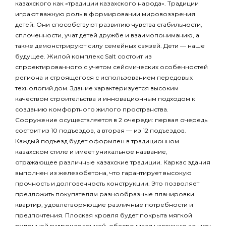
казахского как «традиции казахского народа». Традиции
играют важную роль в формировании мировоззрения
детей. Они способствуют развитию чувства стабильности,
сплоченности, учат детей дружбе и взаимопониманию, а
также демонстрируют силу семейных связей. Дети — наше
будущее. Жилой комплекс Salt состоит из
спроектированного с учетом сейсмических особенностей
региона и строящегося с использованием передовых
технологий дом. Здание характеризуется высоким
качеством строительства и инновационным подходом к
созданию комфортного жилого пространства.
Сооружение осуществляется в 2 очереди: первая очередь
состоит из 10 подъездов, а вторая — из 12 подъездов.
Каждый подъезд будет оформлен в традиционном
казахском стиле и имеет уникальное название,
отражающее различные казахские традиции. Каркас здания
выполнен из железобетона, что гарантирует высокую
прочность и долговечность конструкции. Это позволяет
предложить покупателям разнообразные планировки
квартир, удовлетворяющие различные потребности и
предпочтения. Плоская кровля будет покрыта мягкой
рулонной гидроизоляцией, обеспечивая надежную защиту