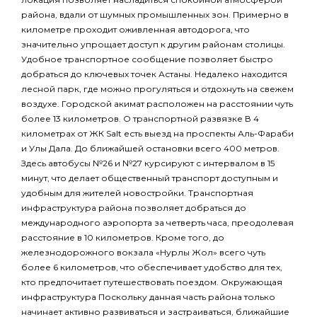
района, вдали от шумных промышленных зон. Примерно в
километре проходит оживленная автодорога, что
значительно упрощает доступ к другим районам столицы.
Удобное транспортное сообщение позволяет быстро
добраться до ключевых точек Астаны. Недалеко находится
лесной парк, где можно прогуляться и отдохнуть на свежем
воздухе. Городской акимат расположен на расстоянии чуть
более 13 километров. О транспортной развязке В 4
километрах от ЖК Salt есть выезд на проспекты Аль-Фараби
и Улы Дала. До ближайшей остановки всего 400 метров.
Здесь автобусы №26 и №27 курсируют с интервалом в 15
минут, что делает общественный транспорт доступным и
удобным для жителей новостройки. Транспортная
инфраструктура района позволяет добраться до
международного аэропорта за четверть часа, преодолевая
расстояние в 10 километров. Кроме того, до
железнодорожного вокзала «Нурлы Жол» всего чуть
более 6 километров, что обеспечивает удобство для тех,
кто предпочитает путешествовать поездом. Окружающая
инфраструктура Поскольку данная часть района только
начинает активно развиваться и застраиваться, ближайшие