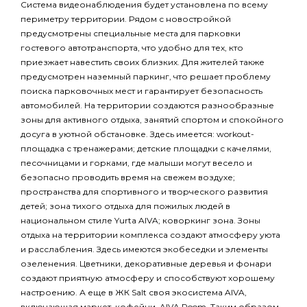
Система видеонаблюдения будет установлена по всему
периметру территории. Рядом с новостройкой
предусмотрены специальные места для парковки
гостевого автотранспорта, что удобно для тех, кто
приезжает навестить своих близких. Для жителей также
предусмотрен наземный паркинг, что решает проблему
поиска парковочных мест и гарантирует безопасность
автомобилей. На территории создаются разнообразные
зоны для активного отдыха, занятий спортом и спокойного
досуга в уютной обстановке. Здесь имеется: workout-
площадка с тренажерами; детские площадки с качелями,
песочницами и горками, где малыши могут весело и
безопасно проводить время на свежем воздухе;
пространства для спортивного и творческого развития
детей; зона тихого отдыха для пожилых людей в
национальном стиле Yurta AIVA; коворкинг зона. Зоны
отдыха на территории комплекса создают атмосферу уюта
и расслабления. Здесь имеются экобеседки и элементы
озеленения. Цветники, декоративные деревья и фонари
создают приятную атмосферу и способствуют хорошему
настроению. А еще в ЖК Salt своя экосистема AIVA,
включающая маркет, кофейни, AIVA Room. Таким образом,