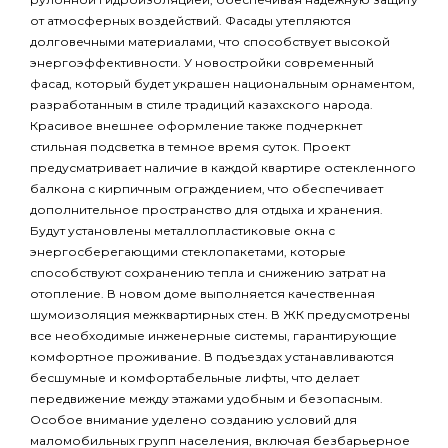
от атмосферных воздействий. Фасады утепляются
долговечными материалами, что способствует высокой
энергоэффективности. У новостройки современный
фасад, который будет украшен национальным орнаментом,
разработанным в стиле традиций казахского народа.
Красивое внешнее оформление также подчеркнет
стильная подсветка в темное время суток. Проект
предусматривает наличие в каждой квартире остекленного
балкона с кирпичным ограждением, что обеспечивает
дополнительное пространство для отдыха и хранения.
Будут установлены металлопластиковые окна с
энергосберегающими стеклопакетами, которые
способствуют сохранению тепла и снижению затрат на
отопление. В новом доме выполняется качественная
шумоизоляция межквартирных стен. В ЖК предусмотрены
все необходимые инженерные системы, гарантирующие
комфортное проживание. В подъездах устанавливаются
бесшумные и комфортабельные лифты, что делает
передвижение между этажами удобным и безопасным.
Особое внимание уделено созданию условий для
маломобильных групп населения, включая безбарьерное