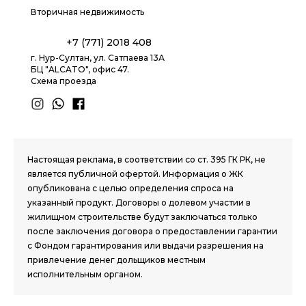
Вторичная недвижимость
+7 (771) 2018 408
г. Нур-Султан, ул. Сатпаева 13А
БЦ "ALCATO", офис 47.
Схема проезда
1.8 group
Настоящая реклама, в соответствии со ст. 395 ГК РК, не
является публичной офертой. Информация о ЖК
опубликована с целью определения спроса на
указанный продукт. Договоры о долевом участии в
жилищном строительстве будут заключаться только
после заключения договора о предоставлении гарантии
с Фондом гарантирования или выдачи разрешения на
привлечение денег дольщиков местным
исполнительным органом.