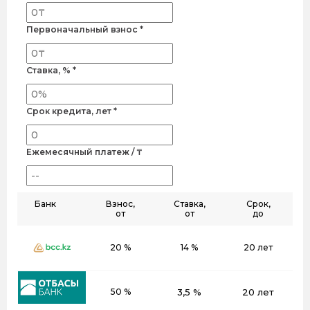
Первоначальный взнос *
Ставка, % *
Срок кредита, лет *
Ежемесячный платеж / ₸
Банк
Взнос,
Ставка,
Срок,
от
от
до
20 %
14 %
20 лет
50 %
3,5 %
20 лет