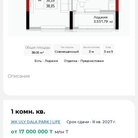
Общая площадь
Тип санузла
Высота потолка
Этаж
Совмещенный
3
м
3 из 9
38.05
м²
Есть -
Лоджия
Отделка -
Предчистовая
Описание
1 комн. кв.
ЖК ULY DALA PARK | LIFE
Срок сдачи -
III кв. 2027 г.
от
17 000 000
₸
млн ₸