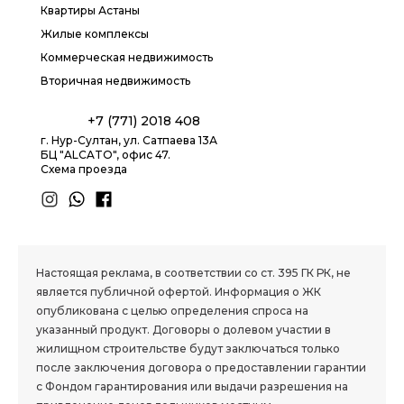
Квартиры Астаны
Жилые комплексы
Коммерческая недвижимость
Вторичная недвижимость
+7 (771) 2018 408
г. Нур-Султан, ул. Сатпаева 13А
БЦ "ALCATO", офис 47.
Схема проезда
1.8 group
Настоящая реклама, в соответствии со ст. 395 ГК РК, не
является публичной офертой. Информация о ЖК
опубликована с целью определения спроса на
указанный продукт. Договоры о долевом участии в
жилищном строительстве будут заключаться только
после заключения договора о предоставлении гарантии
с Фондом гарантирования или выдачи разрешения на