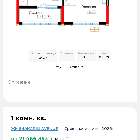
Общая площадь
Тип санузла
Высота потолка
Этаж
3
м
3 из 17
41
м²
Есть -
Отделка -
Описание
1 комн. кв.
ЖК SHAKARIM AVENUE
Срок сдачи -
IV кв. 2026 г.
от
21 466 363
₸
млн ₸