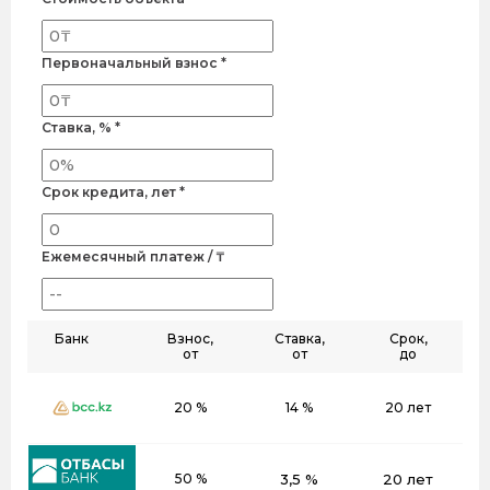
Первоначальный взнос *
Ставка, % *
Срок кредита, лет *
Ежемесячный платеж / ₸
Банк
Взнос,
Ставка,
Срок,
от
от
до
20 %
14 %
20 лет
50 %
3,5 %
20 лет