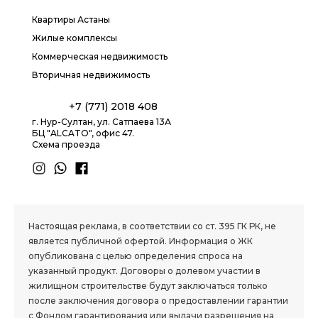
Квартиры Астаны
Жилые комплексы
Коммерческая недвижимость
Вторичная недвижимость
+7 (771) 2018 408
г. Нур-Султан, ул. Сатпаева 13А
БЦ "ALCATO", офис 47.
Схема проезда
1.8 group
Настоящая реклама, в соответствии со ст. 395 ГК РК, не
является публичной офертой. Информация о ЖК
опубликована с целью определения спроса на
указанный продукт. Договоры о долевом участии в
жилищном строительстве будут заключаться только
после заключения договора о предоставлении гарантии
с Фондом гарантирования или выдачи разрешения на