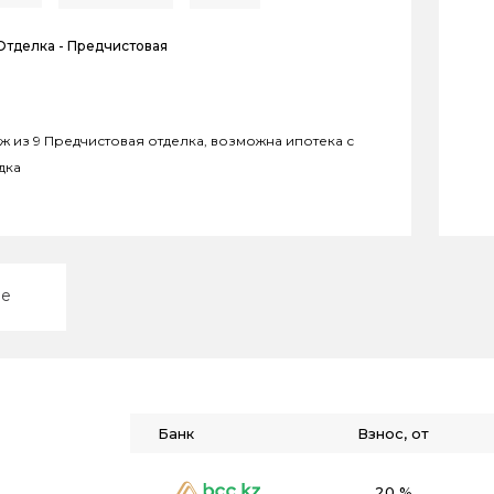
Отделка -
Предчистовая
этаж из 9 Предчистовая отделка, возможна ипотека с
дка
ие
Банк
Взнос, от
20 %