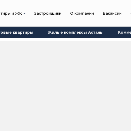
ртиры и ЖК
Застройщики
О компании
Вакансии
товые квартиры
Жилые комплексы Астаны
Комме