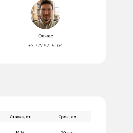
Олжас
+7 777 921 51 04
Ставка, от
Срок, до
14 %
20 лет