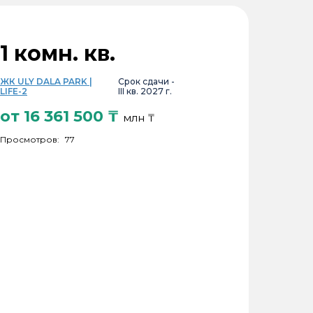
1 комн. кв.
ЖК ULY DALA PARK |
Срок сдачи -
LIFE-2
III кв. 2027 г.
от
16 361 500
₸
млн ₸
Просмотров:
77