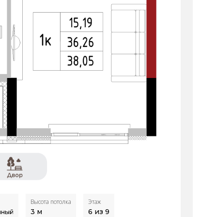
Высота потолка
Этаж
3
м
6 из 9
нный