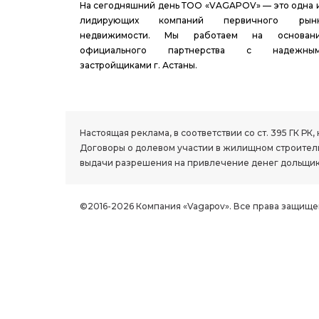
На сегодняшний день ТОО «VAGAPOV» — это одна 
лидирующих компаний первичного рын
недвижимости. Мы работаем на основан
официального партнерства с надежны
застройщиками г. Астаны.
1.8 group
Настоящая реклама, в соответствии со ст. 395 ГК 
Договоры о долевом участии в жилищном строитель
выдачи разрешения на привлечение денег дольщик
©2016-2026 Компания «Vagapov». Все права защище