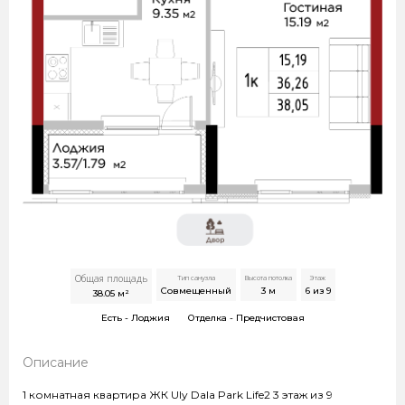
Общая площадь
Тип санузла
Высота потолка
Этаж
Совмещенный
3
м
6 из 9
38.05
м²
Есть -
Лоджия
Отделка -
Предчистовая
Описание
1 комнатная квартира ЖК Uly Dala Park Life2 3 этаж из 9