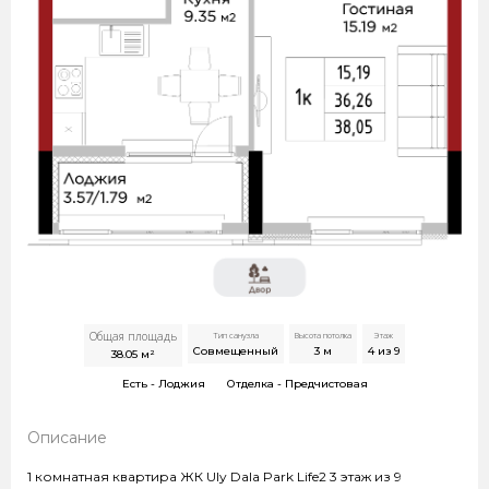
Общая площадь
Тип санузла
Высота потолка
Этаж
Совмещенный
3
м
4 из 9
38.05
м²
Есть -
Лоджия
Отделка -
Предчистовая
Описание
1 комнатная квартира ЖК Uly Dala Park Life2 3 этаж из 9