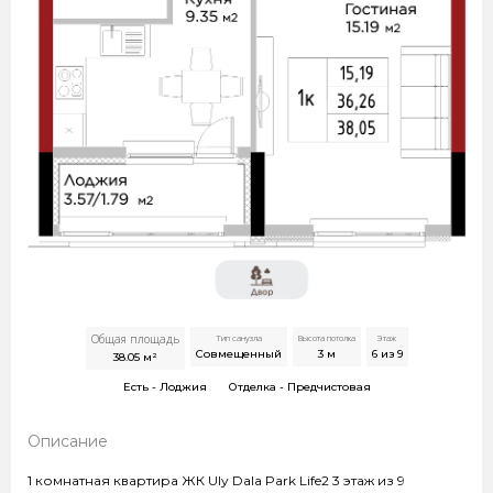
Общая площадь
Тип санузла
Высота потолка
Этаж
Совмещенный
3
м
6 из 9
38.05
м²
Есть -
Лоджия
Отделка -
Предчистовая
Описание
1 комнатная квартира ЖК Uly Dala Park Life2 3 этаж из 9