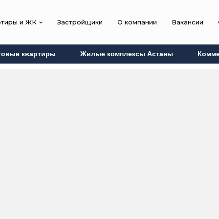
ртиры и ЖК
Застройщики
О компании
Вакансии
товые квартиры
Жилые комплексы Астаны
Комме