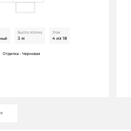
Высота потолка
Этаж
3
м
4 из 18
ный
Отделка -
Черновая
ие