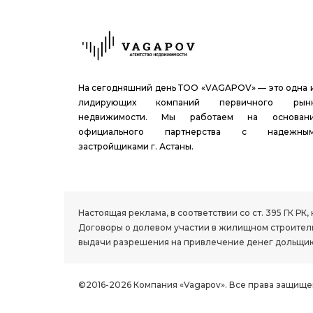
На сегодняшний день ТОО «VAGAPOV» — это одна 
лидирующих компаний первичного рын
недвижимости. Мы работаем на основан
официального партнерства с надежны
застройщиками г. Астаны.
1.8 group
Настоящая реклама, в соответствии со ст. 395 ГК 
Договоры о долевом участии в жилищном строитель
выдачи разрешения на привлечение денег дольщик
©2016-2026 Компания «Vagapov». Все права защище