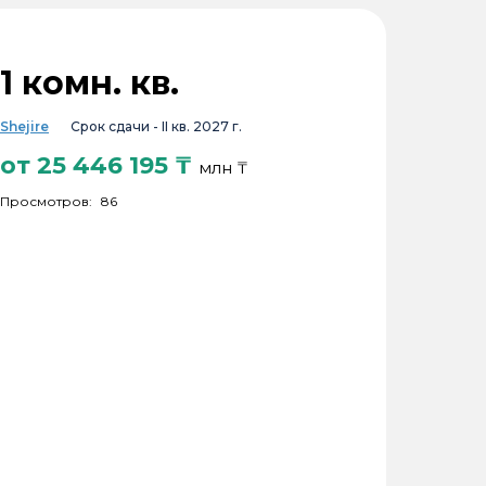
1 комн. кв.
Shejire
Срок сдачи -
II кв. 2027 г.
от
25 446 195
₸
млн ₸
Просмотров:
86