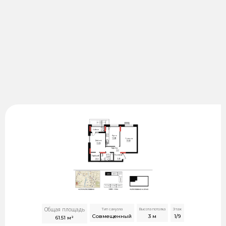
Общая площадь
Тип санузла
Высота потолка
Этаж
Совмещенный
3
м
1/9
61.51
м²