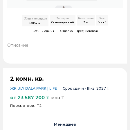
Общая площадь
Тип санузла
Высота потолка
Этаж
Совмещенный
3
м
8 из 9
60.84
м²
Есть -
Лоджия
Отделка -
Предчистовая
Описание
2 комн. кв.
ЖК ULY DALA PARK | LIFE
Срок сдачи -
III кв. 2027 г.
от
23 587 200
₸
млн ₸
Просмотров:
112
Менеджер