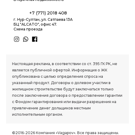
+7 (771) 2018 408
г. Нур-Султан, ул. Сатпаева 13А
БЦ "ALCATO", офис 47.
Схема проезда
1.8 group
Настоящая реклама, в соответствии со ст. 395 ГК РК, не
является публичной офертой. Информация о ЖК
опубликована с целью определения спроса на
указанный продукт. Договоры о долевом участии в
жилищном строительстве будут заключаться только
после заключения договора о предоставлении гарантии
с Фондом гарантирования или выдачи разрешения на
привлечение денег дольщиков местным
исполнительным органом.
©2016-2026 Компания «Vagapov». Все права защищены.