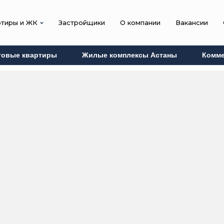
ртиры и ЖК
Застройщики
О компании
Вакансии
товые квартиры
Жилые комплексы Астаны
Комме