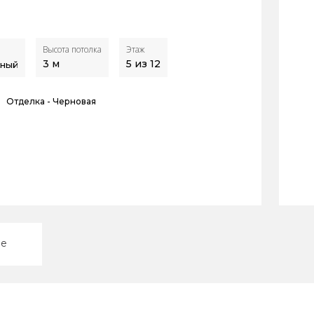
Высота потолка
Этаж
3
м
5 из 12
ный
Отделка -
Черновая
ие