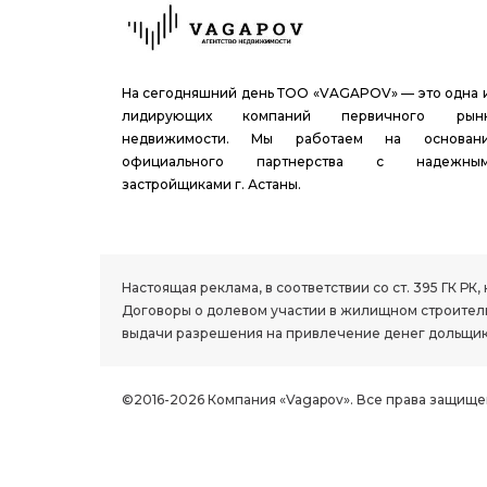
На сегодняшний день ТОО «VAGAPOV» — это одна 
лидирующих компаний первичного рын
недвижимости. Мы работаем на основан
официального партнерства с надежны
застройщиками г. Астаны.
1.8 group
Настоящая реклама, в соответствии со ст. 395 ГК 
Договоры о долевом участии в жилищном строитель
выдачи разрешения на привлечение денег дольщик
©2016-2026 Компания «Vagapov». Все права защище