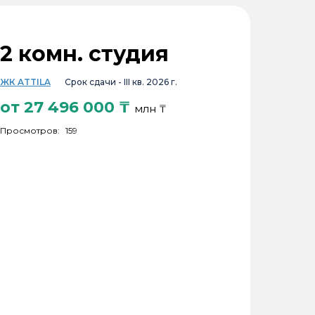
2 комн. студия
ЖК ATTILA
Срок сдачи -
III кв. 2026 г.
от
27 496 000
₸
млн ₸
Просмотров:
159