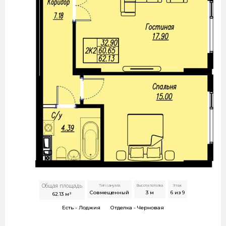
Общая площадь
Тип санузла
Высота потолка
Этаж
Совмещенный
3
м
6 из 9
62.13
м²
Есть -
Лоджия
Отделка -
Черновая