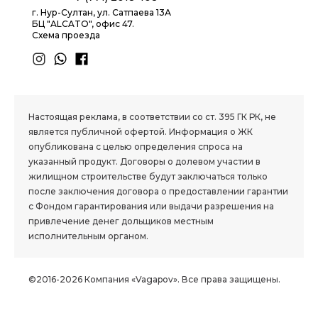
г. Нур-Султан, ул. Сатпаева 13А
БЦ "ALCATO", офис 47.
Схема проезда
1.8 group
Настоящая реклама, в соответствии со ст. 395 ГК РК, не
является публичной офертой. Информация о ЖК
опубликована с целью определения спроса на
указанный продукт. Договоры о долевом участии в
жилищном строительстве будут заключаться только
после заключения договора о предоставлении гарантии
с Фондом гарантирования или выдачи разрешения на
привлечение денег дольщиков местным
исполнительным органом.
©2016-2026 Компания «Vagapov». Все права защищены.