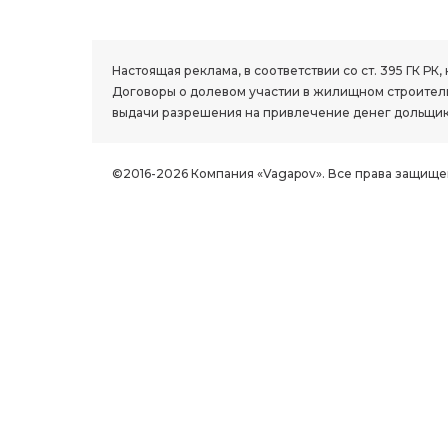
1.8 group
Настоящая реклама, в соответствии со ст. 395 ГК 
Договоры о долевом участии в жилищном строитель
выдачи разрешения на привлечение денег дольщик
©2016-2026 Компания «Vagapov». Все права защище