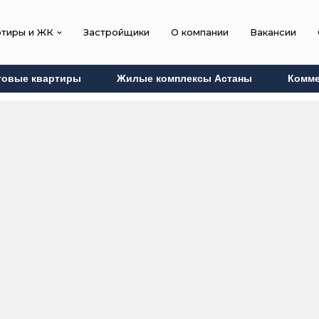
ртиры и ЖК
Застройщики
О компании
Вакансии
товые квартиры
Жилые комплексы Астаны
Комме