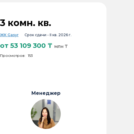
3 комн. кв.
ЖК Gasyr
Срок сдачи -
II кв. 2026 г.
от
53 109 300
₸
млн ₸
Просмотров:
153
Менеджер