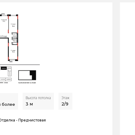
Высота потолка
Этаж
3
м
2/9
и более
Отделка -
Предчистовая