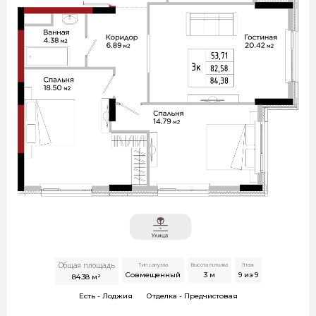
Общая площадь
Тип санузла
Высота потолка
Этаж
Совмещенный
3
м
9 из 9
84.38
м²
Есть -
Лоджия
Отделка -
Предчистовая