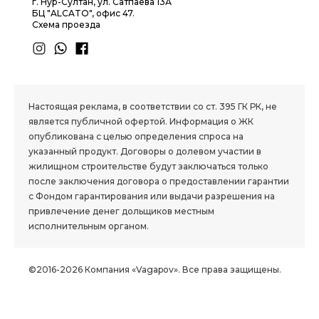
г. Нур-Султан, ул. Сатпаева 13А
БЦ "ALCATO", офис 47.
Схема проезда
1.8 group
Настоящая реклама, в соответствии со ст. 395 ГК РК, не
является публичной офертой. Информация о ЖК
опубликована с целью определения спроса на
указанный продукт. Договоры о долевом участии в
жилищном строительстве будут заключаться только
после заключения договора о предоставлении гарантии
с Фондом гарантирования или выдачи разрешения на
привлечение денег дольщиков местным
исполнительным органом.
©2016-2026 Компания «Vagapov». Все права защищены.