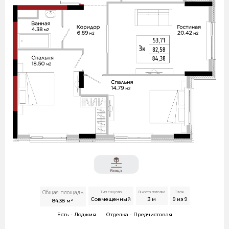
Общая площадь
Тип санузла
Высота потолка
Этаж
Совмещенный
3
м
9 из 9
84.38
м²
Есть -
Лоджия
Отделка -
Предчистовая