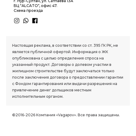
г. Нур-Султан, ул. Сатпаева 13А
БЦ "ALCATO", офис 47.
Схема проезда
1.8 group
Настоящая реклама, в соответствии со ст. 395 ГК РК, не
является публичной офертой. Информация о ЖК
опубликована с целью определения спроса на
указанный продукт. Договоры о долевом участии в
жилищном строительстве будут заключаться только
после заключения договора о предоставлении гарантии
с Фондом гарантирования или выдачи разрешения на
привлечение денег дольщиков местным
исполнительным органом.
©2016-2026 Компания «Vagapov». Все права защищены.