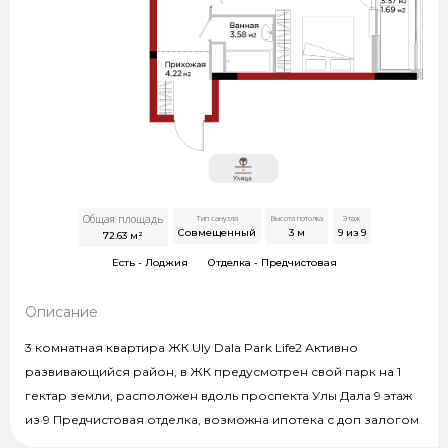
Общая площадь
Тип санузла
Высота потолка
Этаж
Совмещенный
3
м
9 из 9
72.63
м²
Есть -
Лоджия
Отделка -
Предчистовая
Описание
3 комнатная квартира ЖК Uly Dala Park Life2 Активно
развивающийся район, в ЖК предусмотрен свой парк на 1
гектар земли, расположен вдоль проспекта Улы Дала 9 этаж
из 9 Предчистовая отделка, возможна ипотека с доп залогом