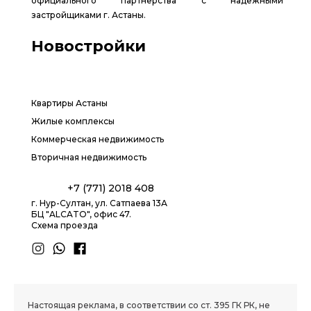
официального партнерства с надежными
застройщиками г. Астаны.
Новостройки
Квартиры Астаны
Жилые комплексы
Коммерческая недвижимость
Вторичная недвижимость
+7 (771) 2018 408
г. Нур-Султан, ул. Сатпаева 13А
БЦ "ALCATO", офис 47.
Схема проезда
1.8 group
Настоящая реклама, в соответствии со ст. 395 ГК РК, не