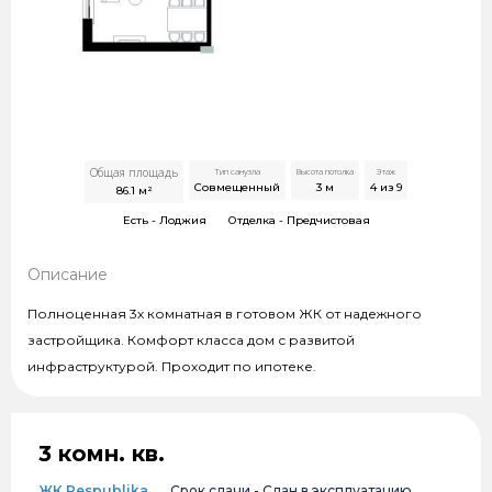
Общая площадь
Тип санузла
Высота потолка
Этаж
Совмещенный
3
м
4 из 9
86.1
м²
Есть -
Лоджия
Отделка -
Предчистовая
Описание
Полноценная 3х комнатная в готовом ЖК от надежного
застройщика. Комфорт класса дом с развитой
инфраструктурой. Проходит по ипотеке.
3 комн. кв.
ЖК Respublika
Срок сдачи -
Сдан в эксплуатацию