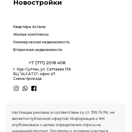
Новостройки
Квартиры Астаны
Жилые комплексы
Коммерческая недвижимость
Вторичная недвижимость
+7 (771) 2018 408
г. Нур-Султан, ул. Сатпаева 13А
БЦ "ALCATO", офис 47.
Схема проезда
1.8 group
Настоящая реклама, в соответствии со ст. 395 ГК РК, не
является публичной офертой. Информация о ЖК
опубликована с целью определения спроса на
указанный продукт. Договоры о долевом участии в