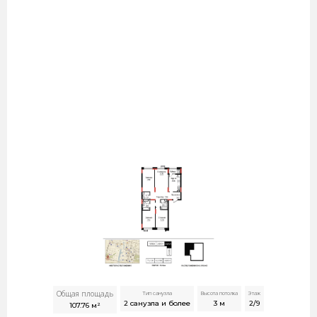
Общая площадь
Тип санузла
Высота потолка
Этаж
2 санузла и более
3
м
2/9
107.76
м²