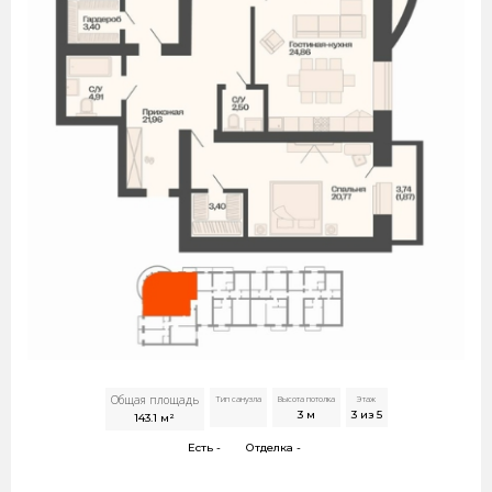
Общая площадь
Тип санузла
Высота потолка
Этаж
3
м
3 из 5
143.1
м²
Есть -
Отделка -