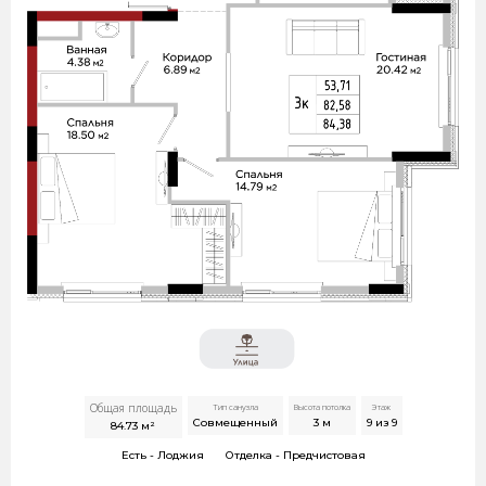
Общая площадь
Тип санузла
Высота потолка
Этаж
Совмещенный
3
м
9 из 9
84.73
м²
Есть -
Лоджия
Отделка -
Предчистовая