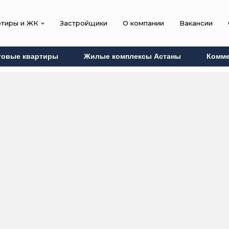
ртиры и ЖК
Застройщики
О компании
Вакансии
товые квартиры
Жилые комплексы Астаны
Комме