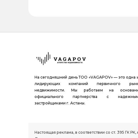
На сегодняшний день ТОО «VAGAPOV» — это одна 
лидирующих компаний первичного рын
недвижимости. Мы работаем на основан
официального партнерства с надежны
застройщиками г. Астаны.
1.8 group
Настоящая реклама, в соответствии со ст. 395 ГК 