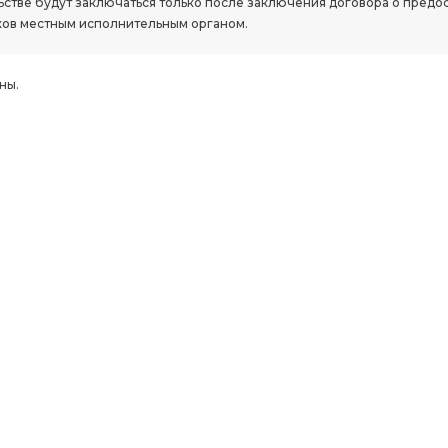
стве будут заключаться только после заключения договора о предо
ов местным исполнительным органом.
ны.