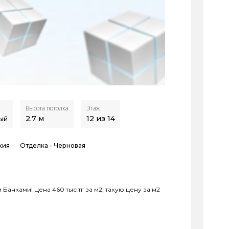
Высота потолка
Этаж
2.7
м
12 из 14
ый
жия
Отделка -
Черновая
Банками! Цена 460 тыс тг за м2, такую цену за м2