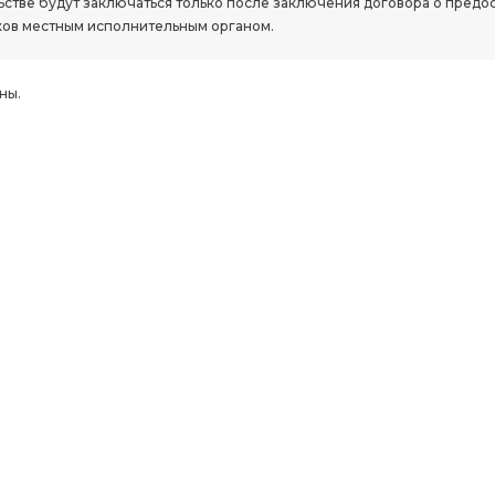
стве будут заключаться только после заключения договора о предо
ов местным исполнительным органом.
ны.