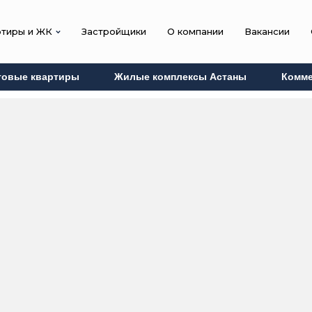
ртиры и ЖК
Застройщики
О компании
Вакансии
товые квартиры
Жилые комплексы Астаны
Комме