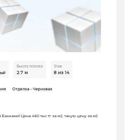
Высота потолка
Этаж
2.7
м
8 из 14
ный
жия
Отделка -
Черновая
Банками! Цена 460 тыс тг за м2, такую цену за м2