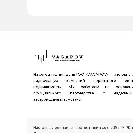
На сегодняшний день ТОО «VAGAPOV» — это одна 
лидирующих компаний первичного рын
недвижимости. Мы работаем на основан
официального партнерства с надежны
застройщиками г. Астаны.
1.8 group
Настоящая реклама, в соответствии со ст. 395 ГК 