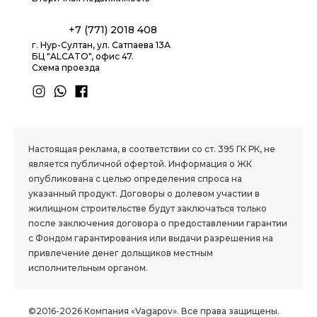
+7 (771) 2018 408
г. Нур-Султан, ул. Сатпаева 13А
БЦ "ALCATO", офис 47.
Схема проезда
1.8 group
Настоящая реклама, в соответствии со ст. 395 ГК РК, не
является публичной офертой. Информация о ЖК
опубликована с целью определения спроса на
указанный продукт. Договоры о долевом участии в
жилищном строительстве будут заключаться только
после заключения договора о предоставлении гарантии
с Фондом гарантирования или выдачи разрешения на
привлечение денег дольщиков местным
исполнительным органом.
©2016-2026 Компания «Vagapov». Все права защищены.