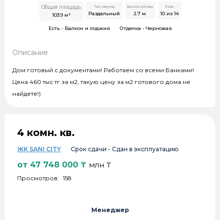
Общая площадь
Тип санузла
Высота потолка
Этаж
Раздельный
2.7
м
10 из 14
103.9
м²
Есть -
Балкон и лоджия
Отделка -
Черновая
Описание
Дом готовый с документами! Работаем со всеми Банками!
Цена 460 тыс тг за м2, такую цену за м2 готового дома не
найдете!)
4 комн. кв.
ЖК SANI CITY
Срок сдачи -
Сдан в эксплуатацию
от
47 748 000
₸
млн ₸
Просмотров:
158
Менеджер