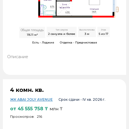
Общая площадь
Тип санузла
Высота потолка
Этаж
2 санузла и более
3
м
5 из 17
116.11
м²
Есть -
Лоджия
Отделка -
Предчистовая
Описание
4 комн. кв.
ЖК ABAI JOLY AVENUE
Срок сдачи -
IV кв. 2026 г.
от
45 555 758
₸
млн ₸
Просмотров:
216