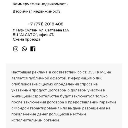
Коммерческая недвижимость
Вторичная недвижимость
+7 (771) 2018 408
г. Нур-Султан, ул. Сатпаева 13А
БЦ "ALCATO", офис 47.
Схема проезда
1.8 group
Настоящая реклама, в соответствии со ст. 395 ГК РК, не
является публичной офертой. Информация о ЖК
опубликована с целью определения спроса на
указанный продукт. Договоры о долевом участии в
жилищном строительстве будут заключаться только
после заключения договора о предоставлении гарантии
с Фондом гарантирования или выдачи разрешения на
привлечение денег дольщиков местным
исполнительным органом.