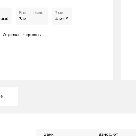
Высота потолка
Этаж
3
м
4 из 9
нный
Отделка -
Черновая
ие
Банк
Взнос, от