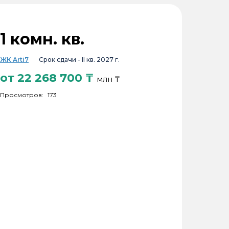
1 комн. кв.
ЖК Arti7
Срок сдачи -
II кв. 2027 г.
от
22 268 700
₸
млн ₸
Просмотров:
173