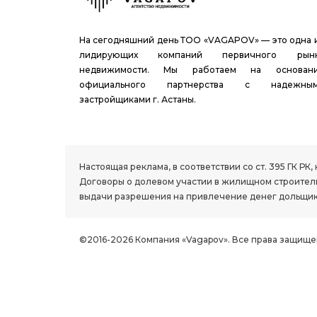
На сегодняшний день ТОО «VAGAPOV» — это одна 
лидирующих компаний первичного рын
недвижимости. Мы работаем на основан
официального партнерства с надежны
застройщиками г. Астаны.
1.8 group
Настоящая реклама, в соответствии со ст. 395 ГК 
Договоры о долевом участии в жилищном строитель
выдачи разрешения на привлечение денег дольщик
©2016-2026 Компания «Vagapov». Все права защище