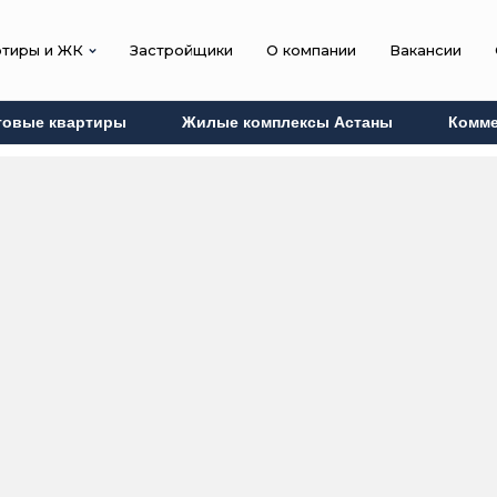
ртиры и ЖК
Застройщики
О компании
Вакансии
товые квартиры
Жилые комплексы Астаны
Комме