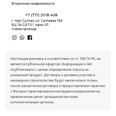
Вторичная недвижимость
+7 (771) 2018 408
г. Нур-Султан, ул. Сатпаева 13А
БЦ "ALCATO", офис 47.
Схема проезда
1.8 group
Настоящая реклама, в соответствии со ст. 395 ГК РК, не
является публичной офертой. Информация о ЖК
опубликована с целью определения спроса на
указанный продукт. Договоры о долевом участии в
жилищном строительстве будут заключаться только
после заключения договора о предоставлении гарантии
с Фондом гарантирования или выдачи разрешения на
привлечение денег дольщиков местным
исполнительным органом.