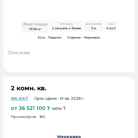
Общая площадь
Тип санузла
Высота потолка
Этаж
2 санузла и более
3
м
4 из 9
73.78
м²
Есть -
Лоджия
Отделка -
Черновая
Описание
2 комн. кв.
ЖК Arti7
Срок сдачи -
IV кв. 2026 г.
от
36 521 100
₸
млн ₸
Просмотров:
182
Менеджер