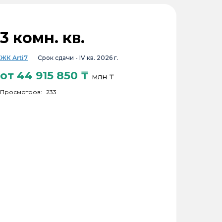
3 комн. кв.
ЖК Arti7
Срок сдачи -
IV кв. 2026 г.
от
44 915 850
₸
млн ₸
Просмотров:
233