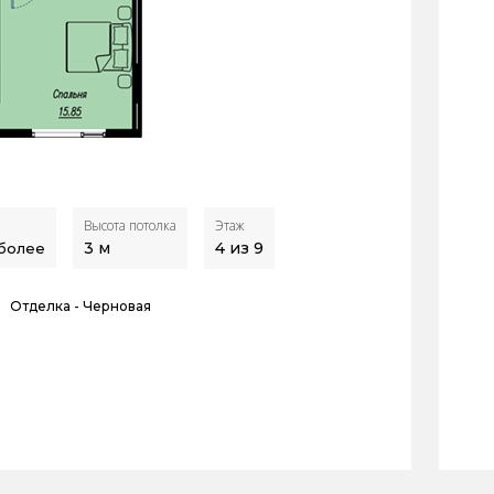
Высота потолка
Этаж
3
м
4 из 9
 более
Отделка -
Черновая