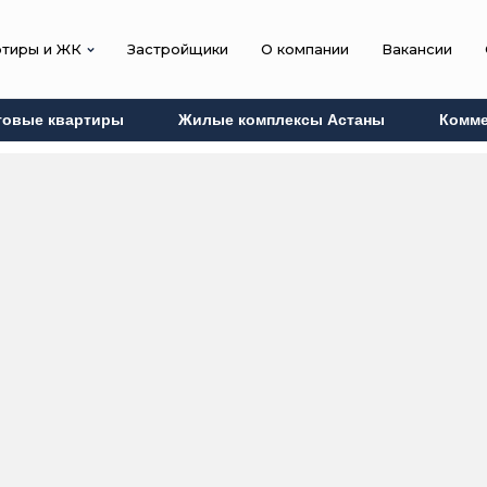
ртиры и ЖК
Застройщики
О компании
Вакансии
товые квартиры
Жилые комплексы Астаны
Комме