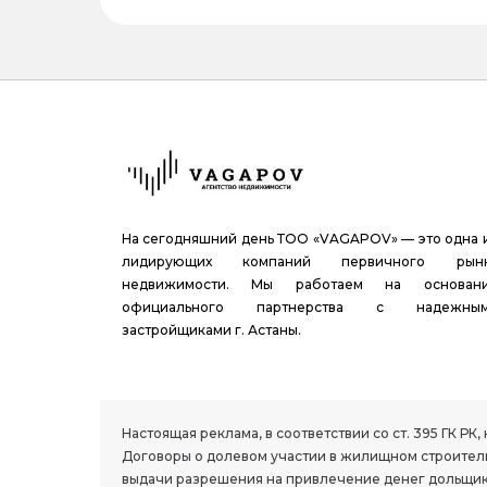
На сегодняшний день ТОО «VAGAPOV» — это одна 
лидирующих компаний первичного рын
недвижимости. Мы работаем на основан
официального партнерства с надежны
застройщиками г. Астаны.
1.8 group
Настоящая реклама, в соответствии со ст. 395 ГК 
Договоры о долевом участии в жилищном строитель
выдачи разрешения на привлечение денег дольщик