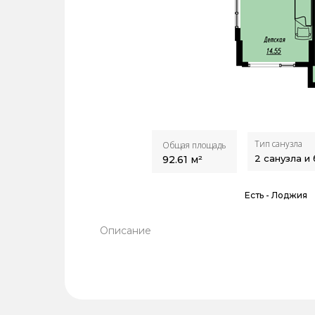
Тип санузла
Общая площадь
2 санузла и
92.61
м²
Есть -
Лоджия
Описание