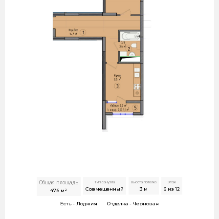
Общая площадь
Тип санузла
Высота потолка
Этаж
Совмещенный
3
м
6 из 12
47.6
м²
Есть -
Лоджия
Отделка -
Черновая