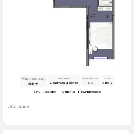
Общая площадь
Тип санузла
Высота потолка
Этаж
2 санузла и более
3
м
6 из 12
99.8
м²
Есть -
Лоджия
Отделка -
Предчистовая
Описание