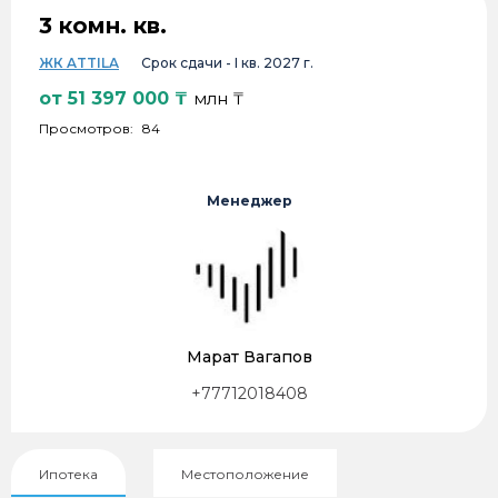
3 комн. кв.
ЖК ATTILA
Срок сдачи -
I кв. 2027 г.
от
51 397 000
₸
млн ₸
Просмотров:
84
Менеджер
Марат Вагапов
+77712018408
Ипотека
Местоположение