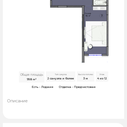
Общая площадь
Тип санузла
Высота потолка
Этаж
2 санузла и более
3
м
4 из 12
99.8
м²
Есть -
Лоджия
Отделка -
Предчистовая
Описание