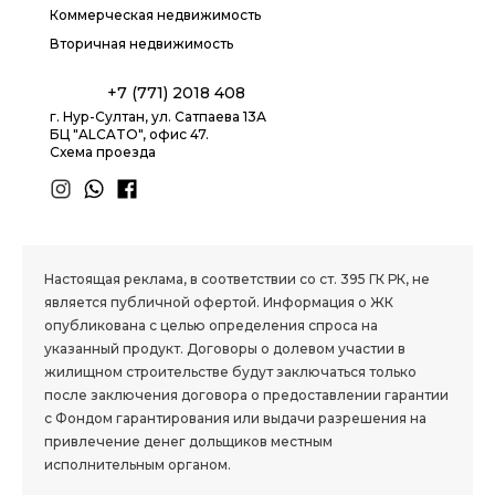
Коммерческая недвижимость
Вторичная недвижимость
+7 (771) 2018 408
г. Нур-Султан, ул. Сатпаева 13А
БЦ "ALCATO", офис 47.
Схема проезда
1.8 group
Настоящая реклама, в соответствии со ст. 395 ГК РК, не
является публичной офертой. Информация о ЖК
опубликована с целью определения спроса на
указанный продукт. Договоры о долевом участии в
жилищном строительстве будут заключаться только
после заключения договора о предоставлении гарантии
с Фондом гарантирования или выдачи разрешения на
привлечение денег дольщиков местным
исполнительным органом.