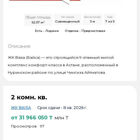
Общая площадь
Тип санузла
Высота потолка
Этаж
Совмещенный
3
м
7 из 9
62.07
м²
Есть -
Лоджия
Отделка -
Предчистовая
Описание
ЖК Baisa (Байса) — это строящийся 9-этажный жилой
комплекс комфорт-класса в Астане, расположенный в
Нуринском районе по улице Чингиза Айтматова.
2 комн. кв.
ЖК BAISA
Срок сдачи -
III кв. 2026 г.
от
31 966 050
₸
млн ₸
Просмотров:
97