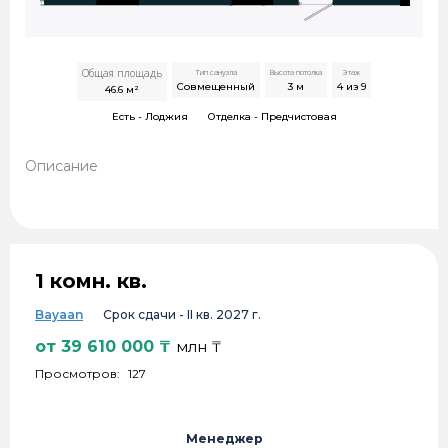
Общая площадь
Тип санузла
Высота потолка
Этаж
Совмещенный
3
м
4 из 9
46.6
м²
Есть -
Лоджия
Отделка -
Предчистовая
Описание
1 комн. кв.
Bayaan
Срок сдачи -
II кв. 2027 г.
от
39 610 000
₸
млн ₸
Просмотров:
127
Менеджер