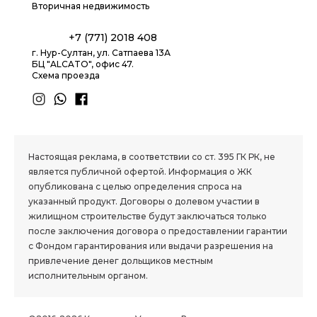
Вторичная недвижимость
+7 (771) 2018 408
г. Нур-Султан, ул. Сатпаева 13А
БЦ "ALCATO", офис 47.
Схема проезда
1.8 group
Настоящая реклама, в соответствии со ст. 395 ГК РК, не
является публичной офертой. Информация о ЖК
опубликована с целью определения спроса на
указанный продукт. Договоры о долевом участии в
жилищном строительстве будут заключаться только
после заключения договора о предоставлении гарантии
с Фондом гарантирования или выдачи разрешения на
привлечение денег дольщиков местным
исполнительным органом.