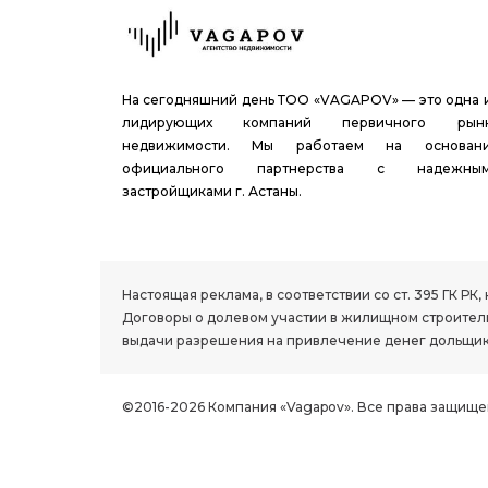
На сегодняшний день ТОО «VAGAPOV» — это одна 
лидирующих компаний первичного рын
недвижимости. Мы работаем на основан
официального партнерства с надежны
застройщиками г. Астаны.
1.8 group
Настоящая реклама, в соответствии со ст. 395 ГК 
Договоры о долевом участии в жилищном строитель
выдачи разрешения на привлечение денег дольщик
©2016-2026 Компания «Vagapov». Все права защище