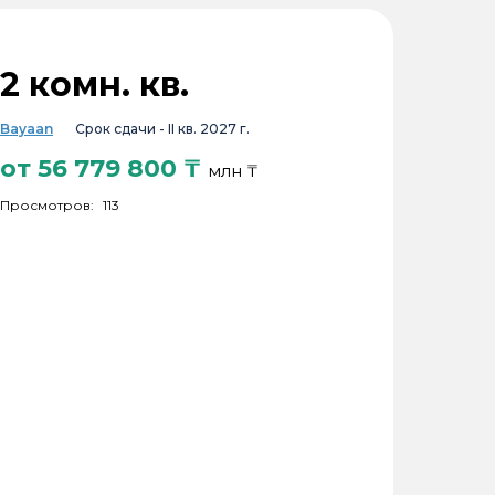
2 комн. кв.
Bayaan
Срок сдачи -
II кв. 2027 г.
от
56 779 800
₸
млн ₸
Просмотров:
113