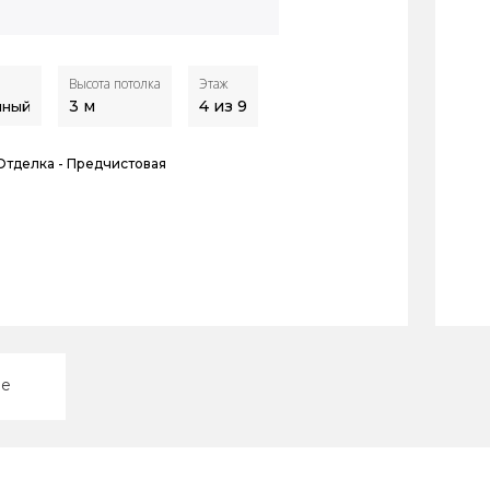
Высота потолка
Этаж
3
м
4 из 9
нный
Отделка -
Предчистовая
ие