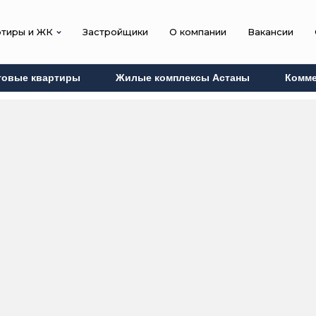
ртиры и ЖК
Застройщики
О компании
Вакансии
товые квартиры
Жилые комплексы Астаны
Комме