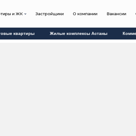
ртиры и ЖК
Застройщики
О компании
Вакансии
товые квартиры
Жилые комплексы Астаны
Комме