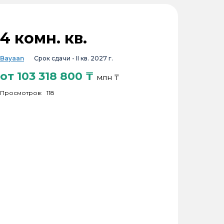
4 комн. кв.
Bayaan
Срок сдачи -
II кв. 2027 г.
от
103 318 800
₸
млн ₸
Просмотров:
118