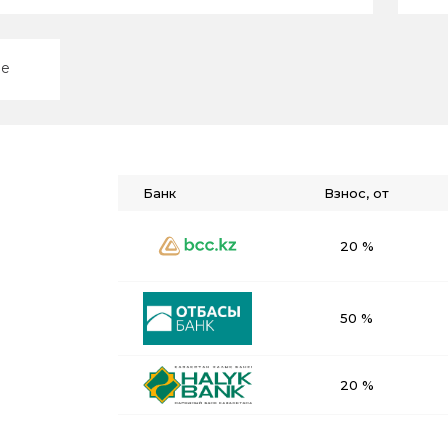
ие
Банк
Взнос, от
20 %
50 %
20 %