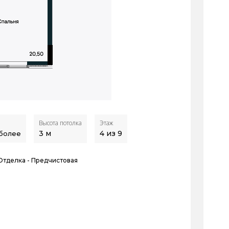
Высота потолка
Этаж
3
м
4 из 9
 более
Отделка -
Предчистовая