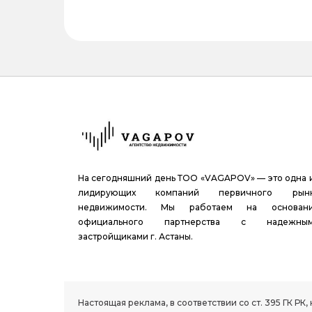
На сегодняшний день ТОО «VAGAPOV» — это одна 
лидирующих компаний первичного рын
недвижимости. Мы работаем на основан
официального партнерства с надежны
застройщиками г. Астаны.
1.8 group
Настоящая реклама, в соответствии со ст. 395 ГК 