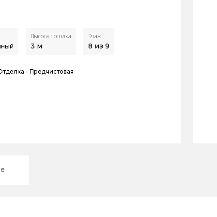
Высота потолка
Этаж
3
м
8 из 9
нный
Отделка -
Предчистовая
ие