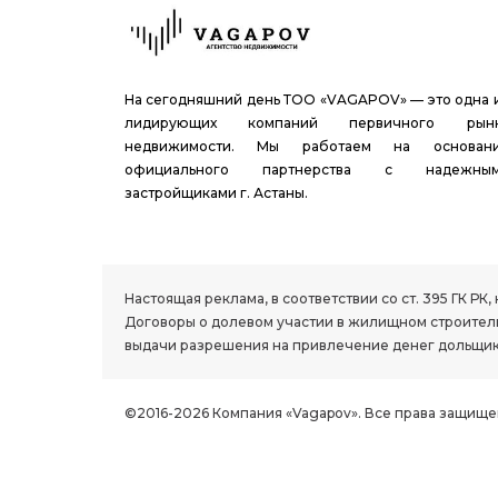
На сегодняшний день ТОО «VAGAPOV» — это одна 
лидирующих компаний первичного рын
недвижимости. Мы работаем на основан
официального партнерства с надежны
застройщиками г. Астаны.
1.8 group
Настоящая реклама, в соответствии со ст. 395 ГК 
Договоры о долевом участии в жилищном строитель
выдачи разрешения на привлечение денег дольщик
©2016-2026 Компания «Vagapov». Все права защище