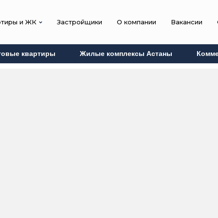
ртиры и ЖК
Застройщики
О компании
Вакансии
товые квартиры
Жилые комплексы Астаны
Комме