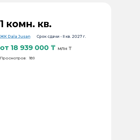
1 комн. кв.
ЖК Dala Jusan
Срок сдачи -
II кв. 2027 г.
от
18 939 000
₸
млн ₸
Просмотров:
189